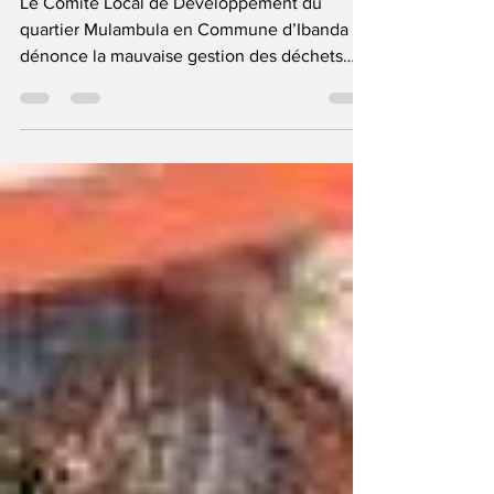
Le Comité Local de Développement du
quartier Mulambula en Commune d’Ibanda
dénonce la mauvaise gestion des déchets
plastiques qui obstruent des caniveaux dans
cette partie de la ville de Bukavu. Alors que la
saison pluvieuse approche, ces déchets
présentent un danger imminent à la
population riveraine, indique monsieur
BAHATI CIRIMWAMI, Président du Comité
Local de Développement de Mulambula. Ce
dernier précise que plus de 200 sacs de 100
Kilogramme seront distribués à la pop