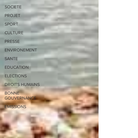
SOCIETE
PROJET
SPORT
CULTURE
PRESSE
ENVIRONEMENT
SANTE
EDUCATION
ELECTIONS
DROITS HUMAINS
BONNE
GOUVERNANCE
EMISSIONS