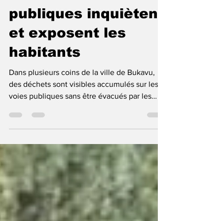
déchets accumulés
sur les voies
publiques inquiètent
et exposent les
habitants
Dans plusieurs coins de la ville de Bukavu,
des déchets sont visibles accumulés sur les
voies publiques sans être évacués par les
services habiletés exposent les populations à
des maladies en cette période où les
épidémies sont signalés au Sud-Kivu. Selon
un constat fait par votre rédaction, chaque
samedi pendant les heures de travaux
communautaires dits « Salongo », plusieurs
personnes stockent les déchets sur la route