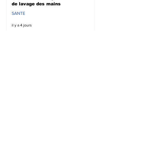
de lavage des mains
SANTE
il y a 4 jours
Sud-Kivu : Sous l’appui
de la DDC, l’UNPC
intensifie les
sensibilisations
radiophoniques sur la
lutte contre la
propagation d'Ebola
SANTE
il y a 4 jours
Bagira : Le CLD dénonce
la mauvaise gestion des
déchets plastiques et
annonce des travaux
d’évacuation ce samedi à