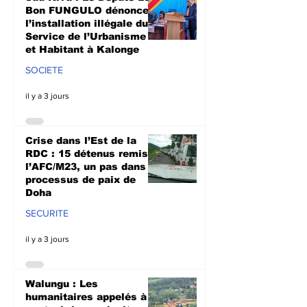
Doha
culturale à N
Bon FUNGULO dénonce
l’installation illégale du
Service de l’Urbanisme
et Habitant à Kalonge
SOCIETE
il y a 3 jours
Crise dans l’Est de la
RDC : 15 détenus remis à
l’AFC/M23, un pas dans le
processus de paix de
Doha
SECURITE
il y a 3 jours
Walungu : Les
humanitaires appelés à