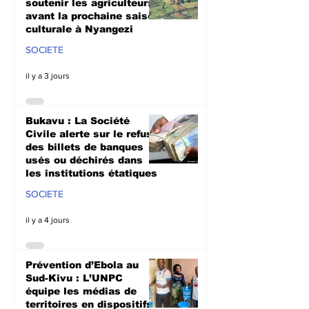
soutenir les agriculteurs
avant la prochaine saison
culturale à Nyangezi
SOCIETE
il y a 3 jours
Bukavu : La Société
Civile alerte sur le refus
des billets de banques
usés ou déchirés dans
les institutions étatiques
SOCIETE
il y a 4 jours
Prévention d’Ebola au
Sud-Kivu : L’UNPC
équipe les médias de
territoires en dispositifs