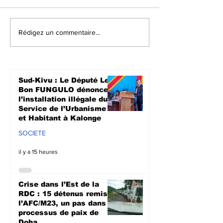
Crise dans l’Est de la
Walungu : Le
Rédigez un commentaire...
RDC : 15 détenus
humanitaires
remis à l’AFC/M23, un
à soutenir les
pas dans le
agriculteurs 
processus de paix de
prochaine sa
Sud-Kivu : Le Député Le
Doha
culturale à N
Bon FUNGULO dénonce
l’installation illégale du
Service de l’Urbanisme
et Habitant à Kalonge
SOCIETE
il y a 15 heures
Crise dans l’Est de la
RDC : 15 détenus remis à
l’AFC/M23, un pas dans le
processus de paix de
Doha