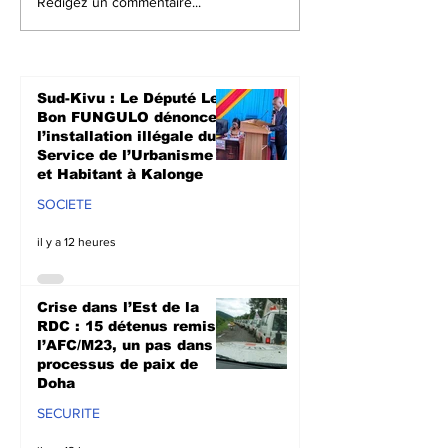
Crise dans l’Est de la
Walungu : Le
Rédigez un commentaire...
RDC : 15 détenus
humanitaires
remis à l’AFC/M23, un
à soutenir les
pas dans le
agriculteurs 
processus de paix de
prochaine sa
Sud-Kivu : Le Député Le
Doha
culturale à N
Bon FUNGULO dénonce
l’installation illégale du
Service de l’Urbanisme
et Habitant à Kalonge
SOCIETE
il y a 12 heures
Crise dans l’Est de la
RDC : 15 détenus remis à
l’AFC/M23, un pas dans le
processus de paix de
Doha
SECURITE