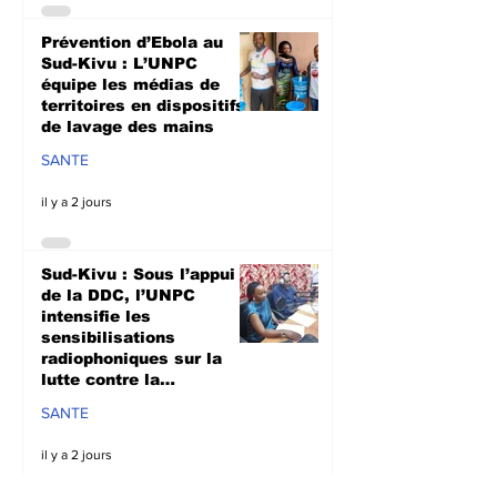
Prévention d’Ebola au
Sud-Kivu : L’UNPC
équipe les médias de
territoires en dispositifs
de lavage des mains
SANTE
il y a 2 jours
Sud-Kivu : Sous l’appui
de la DDC, l’UNPC
intensifie les
sensibilisations
radiophoniques sur la
lutte contre la
propagation d'Ebola
SANTE
il y a 2 jours