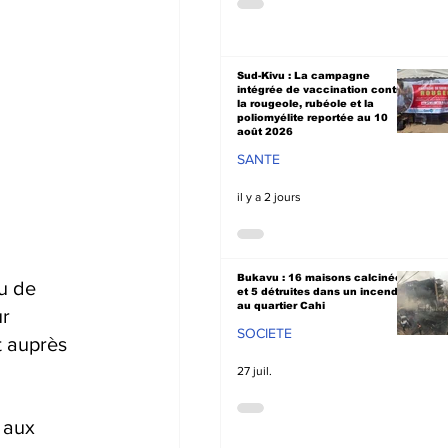
Sud-Kivu : La campagne
intégrée de vaccination contre
la rougeole, rubéole et la
poliomyélite reportée au 10
août 2026
SANTE
il y a 2 jours
Bukavu : 16 maisons calcinées
u de 
et 5 détruites dans un incendie
au quartier Cahi
r 
SOCIETE
t auprès 
27 juil.
 aux 