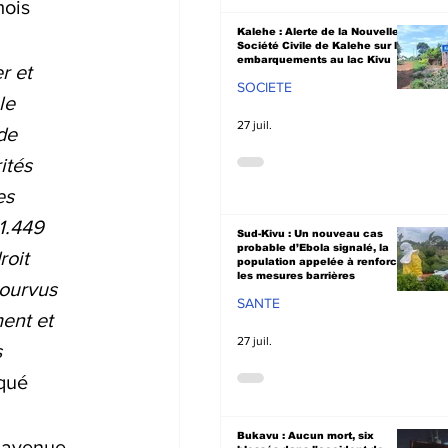
mois 
Kalehe : Alerte de la Nouvelle
Société Civile de Kalehe sur les
embarquements au lac Kivu
 et 
SOCIETE
le 
27 juil.
de 
ités 
es 
1.449 
Sud-Kivu : Un nouveau cas
probable d’Ebola signalé, la
oit 
population appelée à renforcer
les mesures barrières
ourvus 
SANTE
ent et 
27 juil.
 
qué 
Bukavu : Aucun mort, six
 avenue 