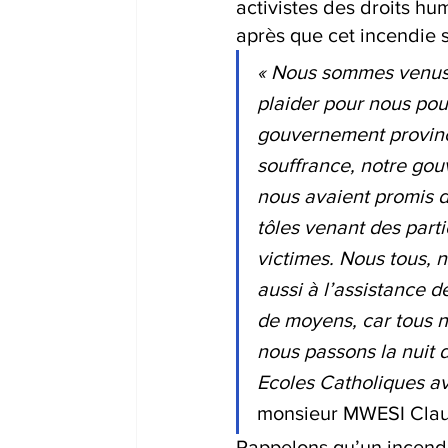
activistes des droits hum
après que cet incendie 
« Nous sommes venus 
plaider pour nous pour
gouvernement provinc
souffrance, notre gou
nous avaient promis d
tôles venant des part
victimes. Nous tous, 
aussi à l’assistance
de moyens, car tous n
nous passons la nuit d
Ecoles Catholiques av
monsieur MWESI Claud
Rappelons qu’un incendi