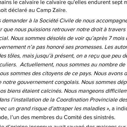
ains le calvaire le calvaire qu'elles endurent sept 
soit déclaré au Camp Zaïre.
demander à la Société Civile de nous accompagner
 que nous puissions retrouver notre droit à travers 
ial. Nous sommes désolés de voir qu’après 7 mois 
vernement n’a pas honoré ses promesses. Les autor
es tôles, mais jusqu’à présent, on a reçu que peu d
iculiers.  Actuellement, nous sommes au nombre de 
nous sommes des citoyens de ce pays. Nous avons dr
 de notre gouvernement congolais. Nous sommes dép
os biens étaient calcinés. Nous mangeons difficilem
ans l’installation de la Coordination Provinciale des
ec un grand risque d’attraper les maladies », 
a indi
e, l’un des membres du Comité des sinistrés.
e d’origine inconnue avait ravagé des maisons sur