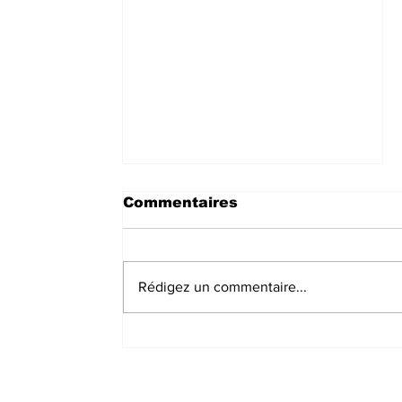
Commentaires
Rédigez un commentaire...
Semaine mondiale de
l'allaitement maternel :
Les femmes appelées à
l’allaitement exclusif