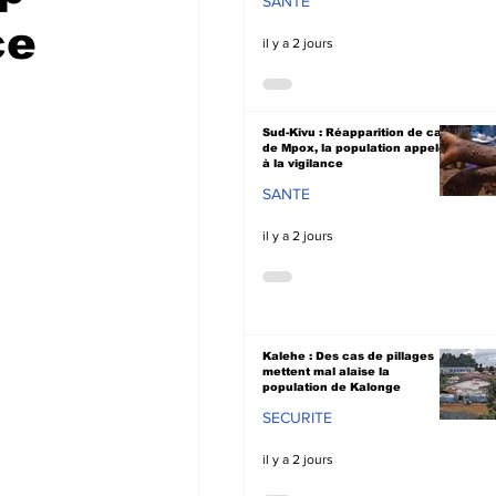
SANTE
ce
il y a 2 jours
Sud-Kivu : Réapparition de cas
de Mpox, la population appelée
à la vigilance
SANTE
il y a 2 jours
Kalehe : Des cas de pillages
mettent mal alaise la
population de Kalonge
SECURITE
il y a 2 jours