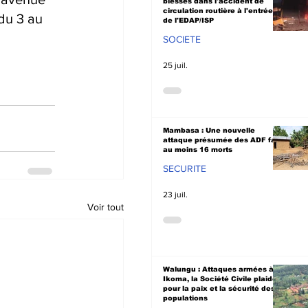
blessés dans l'accident de
circulation routière à l'entrée
du 3 au 
de l'EDAP/ISP
SOCIETE
25 juil.
Mambasa : Une nouvelle
attaque présumée des ADF fait
au moins 16 morts
SECURITE
23 juil.
Voir tout
Walungu : Attaques armées à
Ikoma, la Société Civile plaide
pour la paix et la sécurité des
populations