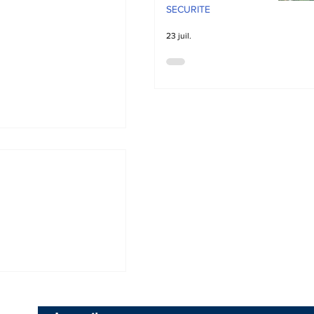
SECURITE
23 juil.
 Des cas de
 mettent mal
a population de