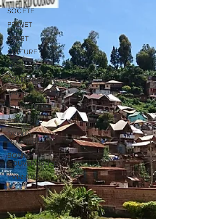
SOCIETE
PROJET
SPORT
CULTURE
PRESSE
ENVIRONEMENT
SANTE
EDUCATION
ELECTIONS
DROITS
HUMAINS
BONNE
GOUVERNANCE
EMISSIONS