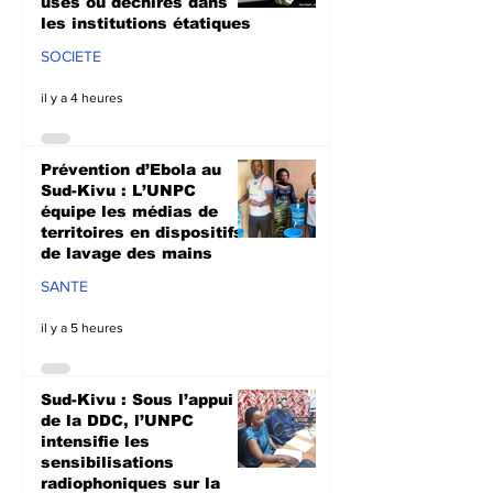
usés ou déchirés dans
les institutions étatiques
SOCIETE
il y a 4 heures
Prévention d’Ebola au
Sud-Kivu : L’UNPC
équipe les médias de
territoires en dispositifs
de lavage des mains
SANTE
il y a 5 heures
Sud-Kivu : Sous l’appui
de la DDC, l’UNPC
intensifie les
sensibilisations
radiophoniques sur la