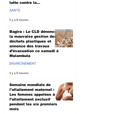
lutte contre la
propagation d'Ebola
SANTE
il y a 5 heures
Bagira : Le CLD dénonce
la mauvaise gestion des
déchets plastiques et
annonce des travaux
d’évacuation ce samedi à
Mulambula
ENVIRONEMENT
il y a 5 heures
Semaine mondiale de
l'allaitement maternel :
Les femmes appelées à
l’allaitement exclusif
pendant les six premiers
mois