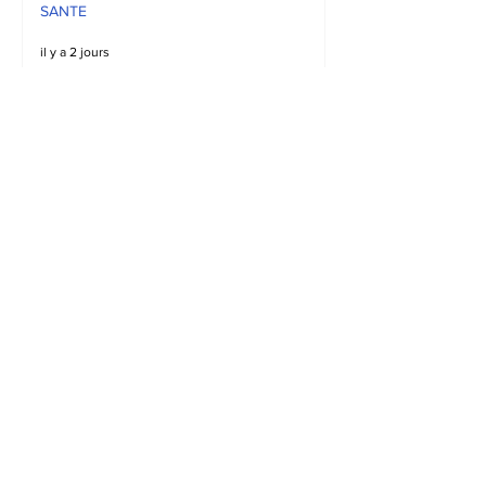
SANTE
il y a 2 jours
Sud-Kivu : Réapparition
de cas de Mpox, la
population appelée à la
vigilance
SANTE
il y a 2 jours
Kalehe : Des cas de
pillages mettent mal
alaise la population de
Kalonge
SECURITE
il y a 2 jours