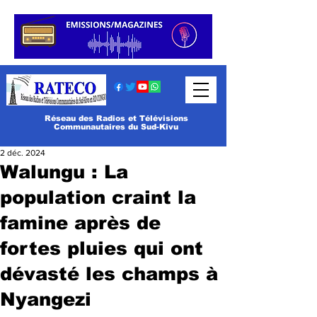
Réseau des Radios et Télévisions
Communautaires du Sud-Kivu
2 déc. 2024
Walungu : La
population craint la
famine après de
fortes pluies qui ont
dévasté les champs à
Nyangezi