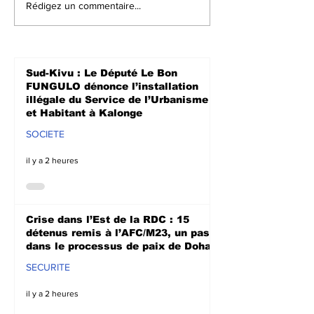
Rédigez un commentaire...
août 2026, qui ont été
territoire de Walun
libérées par les autorités
appelées à accomp
congolaises et leur remise à
habitants afin de le
l’Alliance d
permettre de relanc
Sud-Kivu : Le Député Le Bon
activités a
FUNGULO dénonce l’installation
illégale du Service de l’Urbanisme
et Habitant à Kalonge
SOCIETE
il y a 2 heures
Crise dans l’Est de la RDC : 15
détenus remis à l’AFC/M23, un pas
dans le processus de paix de Doha
SECURITE
il y a 2 heures