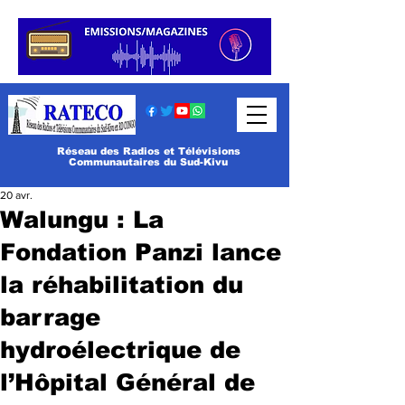
Réseau des Radios et Télévisions
Communautaires du Sud-Kivu
20 avr.
Walungu : La
Fondation Panzi lance
la réhabilitation du
barrage
hydroélectrique de
l’Hôpital Général de