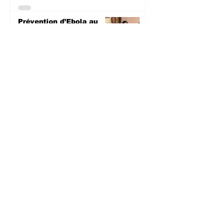
Prévention d’Ebola au
Sud-Kivu : L’UNPC
équipe les médias de
territoires en dispositifs
de lavage des mains
SANTE
il y a 1 jour
Sud-Kivu : Sous l’appui
de la DDC, l’UNPC
intensifie les
sensibilisations
radiophoniques sur la
lutte contre la
propagation d'Ebola
SANTE
il y a 1 jour