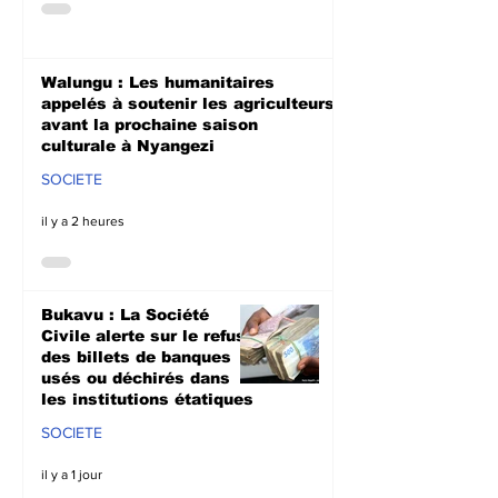
Walungu : Les humanitaires
appelés à soutenir les agriculteurs
avant la prochaine saison
culturale à Nyangezi
SOCIETE
il y a 2 heures
Bukavu : La Société
Civile alerte sur le refus
des billets de banques
usés ou déchirés dans
les institutions étatiques
SOCIETE
il y a 1 jour