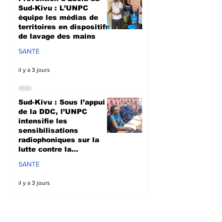
Sud-Kivu : L’UNPC
équipe les médias de
territoires en dispositifs
de lavage des mains
SANTE
il y a 3 jours
Sud-Kivu : Sous l’appui
de la DDC, l’UNPC
intensifie les
sensibilisations
radiophoniques sur la
lutte contre la
propagation d'Ebola
SANTE
il y a 3 jours
Bagira : Le CLD dénonce
la mauvaise gestion des