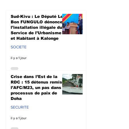
remis à l’AFC/M23, un
à soutenir les
pas dans le
agriculteurs 
processus de paix de
prochaine sa
Sud-Kivu : Le Député Le
Doha
culturale à N
Bon FUNGULO dénonce
l’installation illégale du
Service de l’Urbanisme
et Habitant à Kalonge
SOCIETE
il y a 1 jour
Crise dans l’Est de la
RDC : 15 détenus remis à
l’AFC/M23, un pas dans le
processus de paix de
Doha
SECURITE
il y a 1 jour