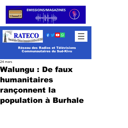
Réseau des Radios et Télévisions
Communautaires du Sud-Kivu
24 mars
Walungu : De faux
humanitaires
rançonnent la
population à Burhale