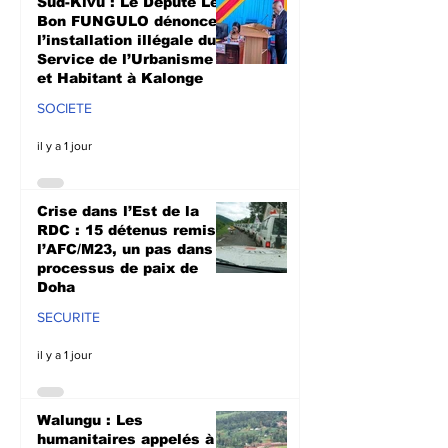
Sud-Kivu : Le Député Le
Doha
culturale à N
Bon FUNGULO dénonce
l’installation illégale du
Service de l’Urbanisme
et Habitant à Kalonge
SOCIETE
il y a 1 jour
Crise dans l’Est de la
RDC : 15 détenus remis à
l’AFC/M23, un pas dans le
processus de paix de
Doha
SECURITE
il y a 1 jour
Walungu : Les
humanitaires appelés à