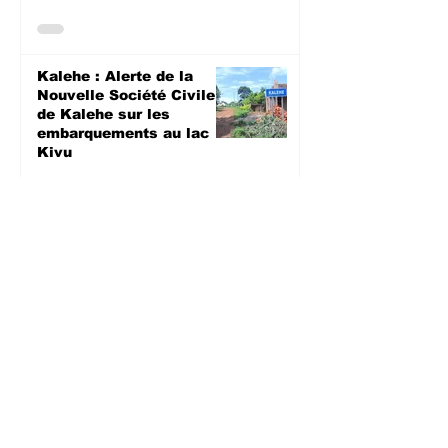
Kalehe : Alerte de la
Nouvelle Société Civile
de Kalehe sur les
embarquements au lac
Kivu
SOCIETE
27 juil.
Sud-Kivu : Un nouveau
cas probable d’Ebola
signalé, la population
appelée à renforcer les
mesures barrières
SANTE
27 juil.