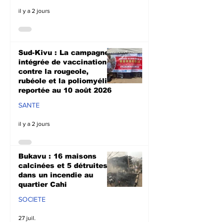
il y a 2 jours
Sud-Kivu : La campagne
intégrée de vaccination
contre la rougeole,
rubéole et la poliomyélite
reportée au 10 août 2026
SANTE
il y a 2 jours
Bukavu : 16 maisons
calcinées et 5 détruites
dans un incendie au
quartier Cahi
SOCIETE
27 juil.