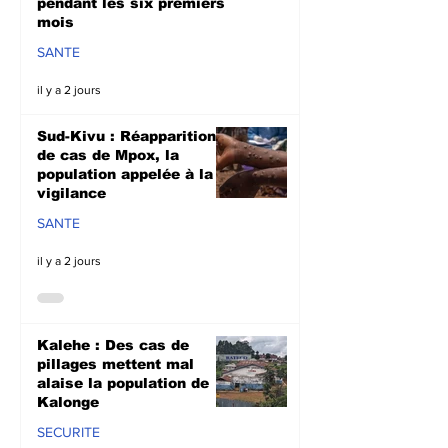
pendant les six premiers
mois
SANTE
il y a 2 jours
Sud-Kivu : Réapparition
de cas de Mpox, la
population appelée à la
vigilance
SANTE
il y a 2 jours
Kalehe : Des cas de
pillages mettent mal
alaise la population de
Kalonge
SECURITE