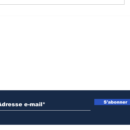
Politique : L’Assemblée
Débat su
Nationale adopte la
la Consti
proposition de loi sur le
recomma
referendum
dialogue
inclusif 
Inscrivez vous à notre newsletter
S'abonner