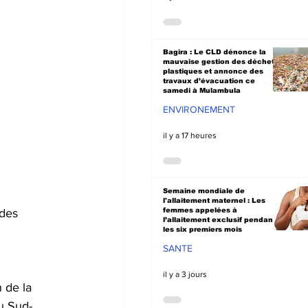
Bagira : Le CLD dénonce la
mauvaise gestion des déchets
plastiques et annonce des
travaux d’évacuation ce
samedi à Mulambula
ENVIRONEMENT
il y a 17 heures
Semaine mondiale de
l'allaitement maternel : Les
femmes appelées à
 des 
l’allaitement exclusif pendant
les six premiers mois
SANTE
il y a 3 jours
 de la 
u Sud-