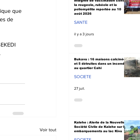
intégrée de vaccination contre
la rougeole, rubéole et la
poliomyélite reportée au 10
dique que 
août 2026
ces de 
SANTE
il y a 3 jours
SEKEDI 
.
Bukavu : 16 maisons calcinées
et 5 détruites dans un incendie
au quartier Cahi
SOCIETE
27 juil.
Kalehe : Alerte de la Nouvelle
Société Civile de Kalehe sur les
Voir tout
embarquements au lac Kivu
SOCIETE