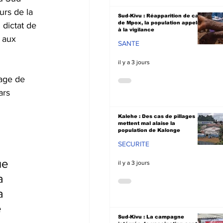
rs de la 
Sud-Kivu : Réapparition de cas
de Mpox, la population appelée
 dictat de 
à la vigilance
 aux 
SANTE
il y a 3 jours
age de 
ars 
Kalehe : Des cas de pillages
mettent mal alaise la
population de Kalonge
SECURITE
ue 
il y a 3 jours
a 
a 
 
Sud-Kivu : La campagne