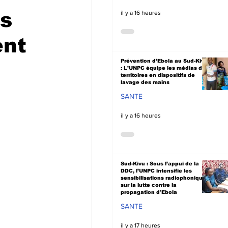
is
il y a 16 heures
ent
Prévention d’Ebola au Sud-Kivu
: L’UNPC équipe les médias de
territoires en dispositifs de
lavage des mains
SANTE
il y a 16 heures
Sud-Kivu : Sous l’appui de la
DDC, l’UNPC intensifie les
sensibilisations radiophoniques
sur la lutte contre la
propagation d'Ebola
SANTE
il y a 17 heures