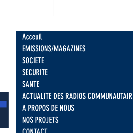
r la révision de
tution: l’ECC
nde un «
 national
Acceuil
et apaisé »
EMISSIONS/MAGAZINES
SOCIETE
SECURITE
SANTE
ACTUALITE DES RADIOS COMMUNAUTAIR
A PROPOS DE NOUS
NOS PROJETS
CONTACT