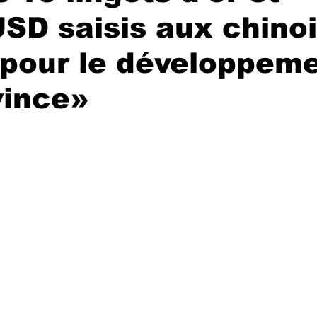
SD saisis aux chino
 pour le développem
vince»