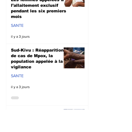
l’allaitement exclusif
pendant les six premiers
mois
SANTE
il y a 3 jours
Sud-Kivu : Réapparition
de cas de Mpox, la
population appelée à la
vigilance
SANTE
il y a 3 jours
Kalehe : Des cas de
pillages mettent mal
alaise la population de
Kalonge