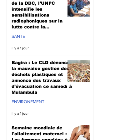
de la DDC, l’UNPC
intensifie les
sensibilisations
radiophoniques sur la
lutte contre la
propagation d'Ebola
SANTE
il y a 1 jour
Bagira : Le CLD dénonce
la mauvaise gestion des
déchets plastiques et
annonce des travaux
d’évacuation ce samedi à
Mulambula
ENVIRONEMENT
il y a 1 jour
Semaine mondiale de
l'allaitement maternel :
Les femmes appelées à