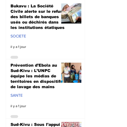
dispositifs de lavage
radiophonique
Bukavu : La Société
des mains
lutte contre l
Civile alerte sur le refus
propagation 
des billets de banques
usés ou déchirés dans
les institutions étatiques
SOCIETE
il y a 1 jour
Prévention d’Ebola au
Sud-Kivu : L’UNPC
équipe les médias de
territoires en dispositifs
de lavage des mains
SANTE
il y a 1 jour
Sud-Kivu : Sous l’appui