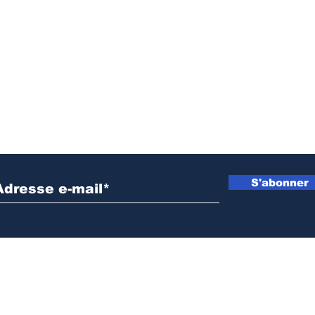
sensibilisations
l’allaite
radiophoniques sur la
pendant 
lutte contre la
premier
propagation d'Ebola
Inscrivez vous à notre newsletter
S'abonner
NOS PARTENAIRES