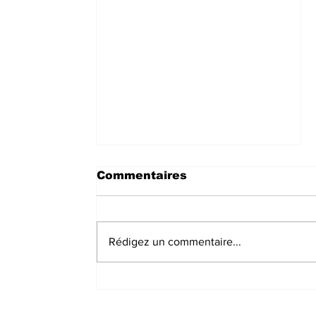
Commentaires
Rédigez un commentaire...
Prévention d’Ebola au
Sud-Kivu : L’UNPC
équipe les médias de