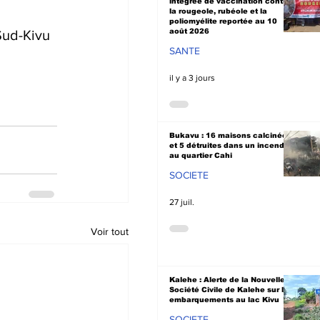
intégrée de vaccination contre
la rougeole, rubéole et la
poliomyélite reportée au 10
Sud-Kivu 
août 2026
SANTE
il y a 3 jours
Bukavu : 16 maisons calcinées
et 5 détruites dans un incendie
au quartier Cahi
SOCIETE
27 juil.
Voir tout
Kalehe : Alerte de la Nouvelle
Société Civile de Kalehe sur les
embarquements au lac Kivu
SOCIETE