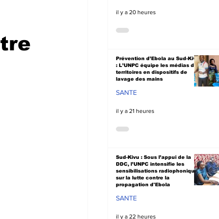
il y a 20 heures
tre
Prévention d’Ebola au Sud-Kivu
: L’UNPC équipe les médias de
territoires en dispositifs de
lavage des mains
SANTE
il y a 21 heures
Sud-Kivu : Sous l’appui de la
DDC, l’UNPC intensifie les
sensibilisations radiophoniques
sur la lutte contre la
propagation d'Ebola
SANTE
il y a 22 heures