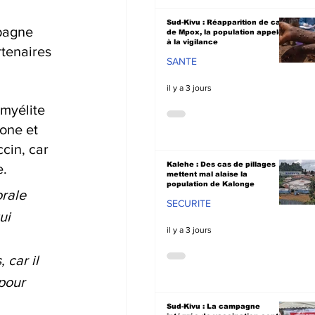
Sud-Kivu : Réapparition de cas
pagne 
de Mpox, la population appelée
à la vigilance
tenaires 
SANTE
il y a 3 jours
myélite 
zone et 
cin, car 
Kalehe : Des cas de pillages
e.
mettent mal alaise la
population de Kalonge
rale 
SECURITE
ui 
il y a 3 jours
car il 
pour 
Sud-Kivu : La campagne