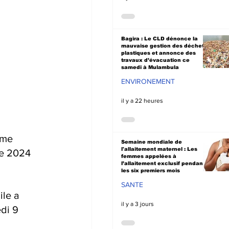
Bagira : Le CLD dénonce la
mauvaise gestion des déchets
plastiques et annonce des
travaux d’évacuation ce
samedi à Mulambula
ENVIRONEMENT
il y a 22 heures
ème 
Semaine mondiale de
l'allaitement maternel : Les
re 2024 
femmes appelées à
l’allaitement exclusif pendant
les six premiers mois
SANTE
le a 
il y a 3 jours
di 9 