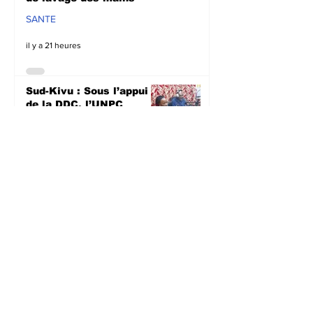
SANTE
il y a 21 heures
Sud-Kivu : Sous l’appui
de la DDC, l’UNPC
intensifie les
sensibilisations
radiophoniques sur la
lutte contre la
propagation d'Ebola
SANTE
il y a 22 heures
Bagira : Le CLD dénonce
la mauvaise gestion des
déchets plastiques et
annonce des travaux
d’évacuation ce samedi à
Mulambula