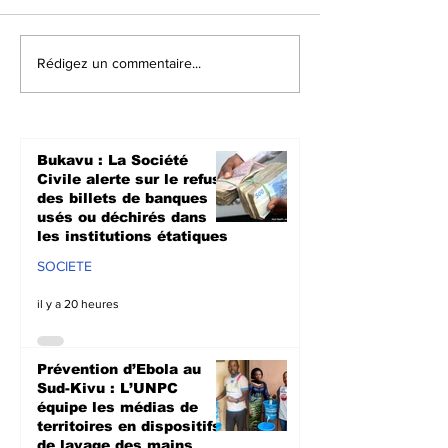
Prévention d’Ebola
Sud-Kivu : So
Rédigez un commentaire...
au Sud-Kivu : L’UNPC
l’appui de la
équipe les médias de
l’UNPC intensi
territoires en
sensibilisati
dispositifs de lavage
radiophonique
Bukavu : La Société
des mains
lutte contre l
Civile alerte sur le refus
propagation 
des billets de banques
usés ou déchirés dans
les institutions étatiques
SOCIETE
il y a 20 heures
Prévention d’Ebola au
Sud-Kivu : L’UNPC
équipe les médias de
territoires en dispositifs
de lavage des mains