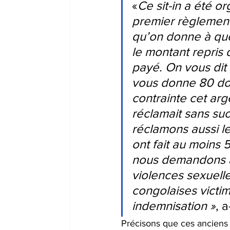
«
Ce sit-in a été o
premier règlement, 
qu’on donne à que
le montant repris 
payé. On vous dit 
vous donne 80 dol
contrainte cet arg
réclamait sans su
réclamons aussi l
ont fait au moins 
nous demandons au
violences sexuelle
congolaises victim
indemnisation »
, a
Précisons que ces anciens 