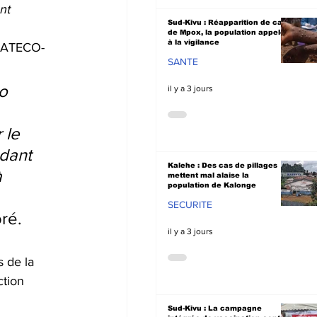
nt 
Sud-Kivu : Réapparition de cas
de Mpox, la population appelée
à la vigilance
 RATECO-
SANTE
o 
il y a 3 jours
 le 
dant 
Kalehe : Des cas de pillages
 
mettent mal alaise la
population de Kalonge
SECURITE
ré.
il y a 3 jours
 de la 
tion 
Sud-Kivu : La campagne