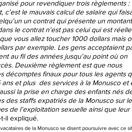
rganisé pour revendiquer trois règlements : 
c’est le mauvais calcul de salaire qui faisa
lqu’un un contrat qui présente un montant
dans le contrat n’est pas celui qui est réell
que vous allez toucher 1000 dollars mais o
lars par exemple. Les gens acceptaient pa
ent au fil des années jusqu’au point où on 
ccès. Deuxième règlement est que nous 
es décomptes finaux pour tous les agents q
5 ans et plus  des services à la Monusco et e
ssi la prise en charge des enfants nés de
s des staffs expatriés de la Monusco sur le
es de l’exploitation sexuelle ainsi que leur 
-t-il expliqué.
vacataires de la Monusco se disent poursuivre avec ce sit