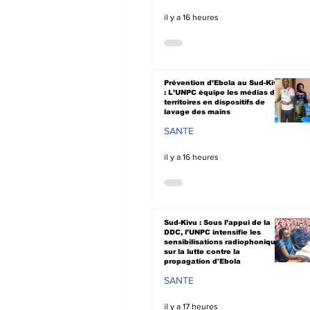
il y a 16 heures
Prévention d’Ebola au Sud-Kivu
: L’UNPC équipe les médias de
territoires en dispositifs de
lavage des mains
SANTE
il y a 16 heures
Sud-Kivu : Sous l’appui de la
DDC, l’UNPC intensifie les
sensibilisations radiophoniques
sur la lutte contre la
propagation d'Ebola
SANTE
il y a 17 heures