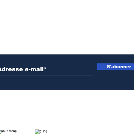
lutte con
propagat
Inscrivez vous à notre newsletter
S'abonner
NOS PARTENAIRES