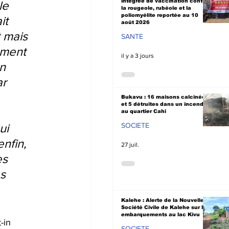
intégrée de vaccination contre
le 
la rougeole, rubéole et la
poliomyélite reportée au 10
it 
août 2026
 mais 
SANTE
ement 
il y a 3 jours
n 
r  
Bukavu : 16 maisons calcinées
et 5 détruites dans un incendie
au quartier Cahi
ui 
SOCIETE
nfin, 
27 juil.
s 
s 
Kalehe : Alerte de la Nouvelle
Société Civile de Kalehe sur les
embarquements au lac Kivu
-in 
SOCIETE