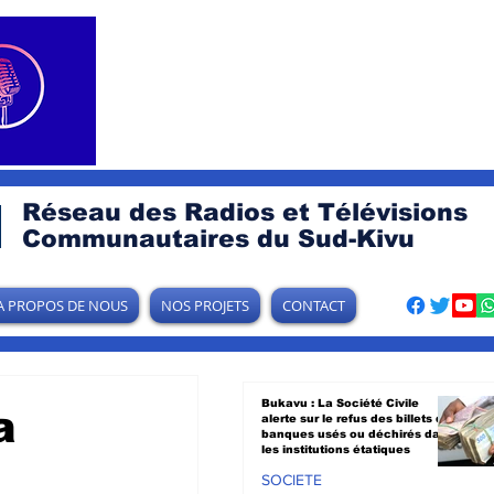
Réseau des Radios et Télévisions
Communautaires du Sud-Kivu
A PROPOS DE NOUS
NOS PROJETS
CONTACT
Bukavu : La Société Civile
a
alerte sur le refus des billets de
banques usés ou déchirés dans
les institutions étatiques
SOCIETE