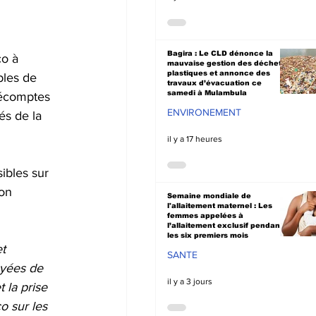
Bagira : Le CLD dénonce la
o à 
mauvaise gestion des déchets
plastiques et annonce des
bles de 
travaux d’évacuation ce
samedi à Mulambula
décomptes 
ENVIRONEMENT
és de la 
il y a 17 heures
bles sur 
on 
Semaine mondiale de
l'allaitement maternel : Les
femmes appelées à
l’allaitement exclusif pendant
les six premiers mois
t 
SANTE
yées de 
il y a 3 jours
 la prise 
o sur les 