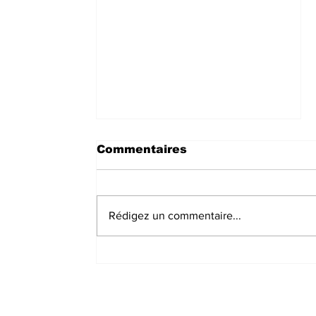
Commentaires
Rédigez un commentaire...
Bukavu : La Société
Civile alerte sur le refus
des billets de banques
usés ou déchirés dans
les institutions