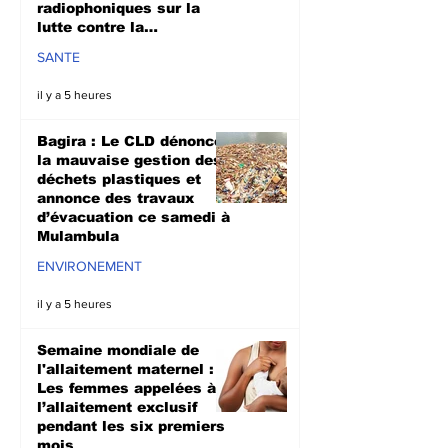
radiophoniques sur la
lutte contre la
propagation d'Ebola
SANTE
il y a 5 heures
Bagira : Le CLD dénonce
la mauvaise gestion des
déchets plastiques et
annonce des travaux
d’évacuation ce samedi à
Mulambula
ENVIRONEMENT
il y a 5 heures
Semaine mondiale de
l'allaitement maternel :
Les femmes appelées à
l’allaitement exclusif
pendant les six premiers
mois