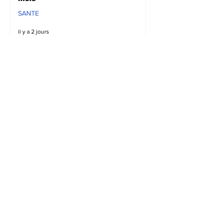
SANTE
il y a 2 jours
Sud-Kivu : Réapparition
de cas de Mpox, la
population appelée à la
vigilance
SANTE
il y a 2 jours
Kalehe : Des cas de
pillages mettent mal
alaise la population de
Kalonge
SECURITE
il y a 2 jours