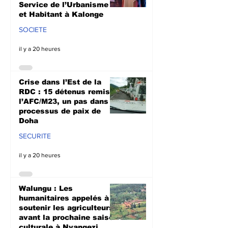
Service de l’Urbanisme
et Habitant à Kalonge
SOCIETE
il y a 20 heures
Crise dans l’Est de la
RDC : 15 détenus remis à
l’AFC/M23, un pas dans le
processus de paix de
Doha
SECURITE
il y a 20 heures
Walungu : Les
humanitaires appelés à
soutenir les agriculteurs
avant la prochaine saison
culturale à Nyangezi