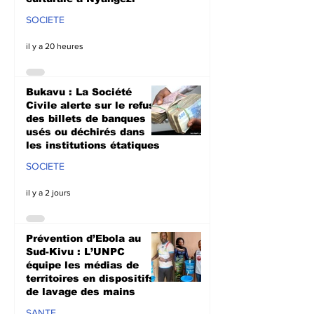
SOCIETE
il y a 20 heures
Bukavu : La Société
Civile alerte sur le refus
des billets de banques
usés ou déchirés dans
les institutions étatiques
SOCIETE
il y a 2 jours
Prévention d’Ebola au
Sud-Kivu : L’UNPC
équipe les médias de
territoires en dispositifs
de lavage des mains
SANTE