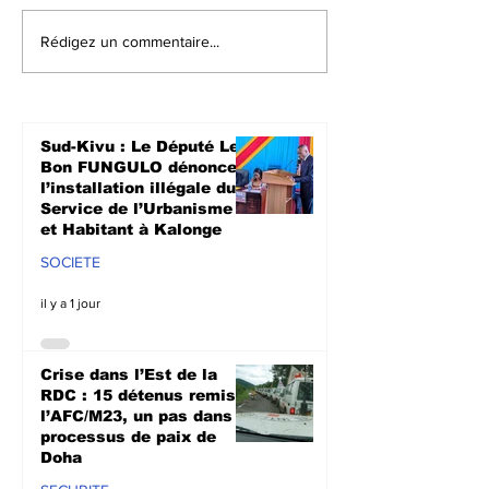
RDC-Rwanda : Une
Politique :
Rédigez un commentaire...
feuille de route pour
L’Assemblée
le retour volontaire
Nationale ado
et sécurisé des
proposition de
réfugiés signée à
le referendu
Sud-Kivu : Le Député Le
Addis-Abeba
Bon FUNGULO dénonce
l’installation illégale du
Service de l’Urbanisme
et Habitant à Kalonge
SOCIETE
il y a 1 jour
Crise dans l’Est de la
RDC : 15 détenus remis à
l’AFC/M23, un pas dans le
processus de paix de
Doha