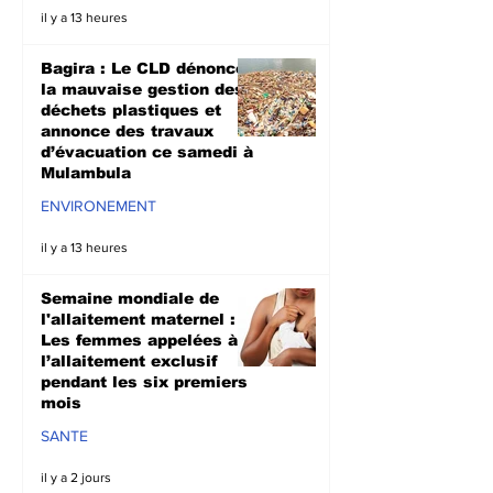
il y a 13 heures
Bagira : Le CLD dénonce
la mauvaise gestion des
déchets plastiques et
annonce des travaux
d’évacuation ce samedi à
Mulambula
ENVIRONEMENT
il y a 13 heures
Semaine mondiale de
l'allaitement maternel :
Les femmes appelées à
l’allaitement exclusif
pendant les six premiers
mois
SANTE
il y a 2 jours