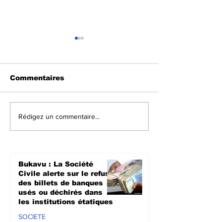
Commentaires
Prévention d’Ebola
Sud-Kivu : So
Rédigez un commentaire...
au Sud-Kivu : L’UNPC
l’appui de la
équipe les médias de
l’UNPC intensi
territoires en
sensibilisati
dispositifs de lavage
radiophonique
Bukavu : La Société
des mains
lutte contre l
Civile alerte sur le refus
propagation 
des billets de banques
usés ou déchirés dans
les institutions étatiques
SOCIETE