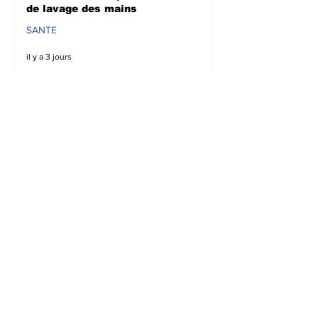
de lavage des mains
SANTE
il y a 3 jours
Sud-Kivu : Sous l’appui
de la DDC, l’UNPC
intensifie les
sensibilisations
radiophoniques sur la
lutte contre la
propagation d'Ebola
SANTE
il y a 3 jours
Bagira : Le CLD dénonce
la mauvaise gestion des
déchets plastiques et
annonce des travaux
d’évacuation ce samedi à