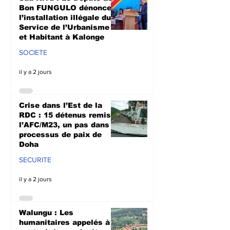
Doha
culturale à N
Bon FUNGULO dénonce
l’installation illégale du
Service de l’Urbanisme
et Habitant à Kalonge
SOCIETE
il y a 2 jours
Crise dans l’Est de la
RDC : 15 détenus remis à
l’AFC/M23, un pas dans le
processus de paix de
Doha
SECURITE
il y a 2 jours
Walungu : Les
humanitaires appelés à