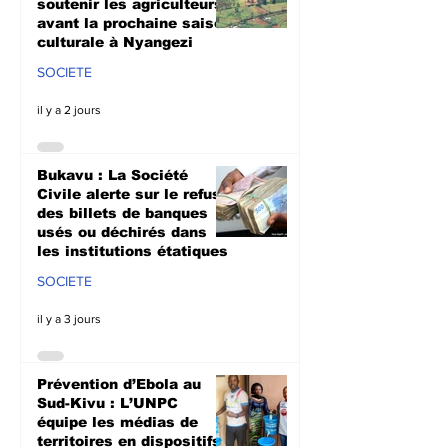
soutenir les agriculteurs
avant la prochaine saison
culturale à Nyangezi
SOCIETE
il y a 2 jours
Bukavu : La Société
Civile alerte sur le refus
des billets de banques
usés ou déchirés dans
les institutions étatiques
SOCIETE
il y a 3 jours
Prévention d’Ebola au
Sud-Kivu : L’UNPC
équipe les médias de
territoires en dispositifs