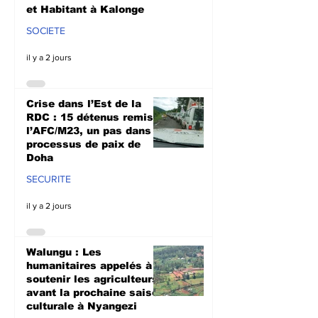
et Habitant à Kalonge
SOCIETE
il y a 2 jours
Crise dans l’Est de la
RDC : 15 détenus remis à
l’AFC/M23, un pas dans le
processus de paix de
Doha
SECURITE
il y a 2 jours
Walungu : Les
humanitaires appelés à
soutenir les agriculteurs
avant la prochaine saison
culturale à Nyangezi