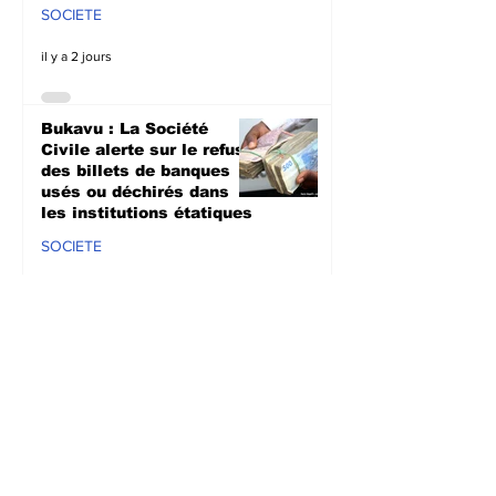
SOCIETE
il y a 2 jours
Bukavu : La Société
Civile alerte sur le refus
des billets de banques
usés ou déchirés dans
les institutions étatiques
SOCIETE
il y a 3 jours
Prévention d’Ebola au
Sud-Kivu : L’UNPC
équipe les médias de
territoires en dispositifs
de lavage des mains
SANTE