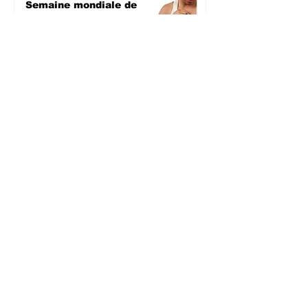
Semaine mondiale de
l'allaitement maternel :
Les femmes appelées à
l’allaitement exclusif
pendant les six premiers
mois
SANTE
il y a 2 jours
Sud-Kivu : Réapparition
de cas de Mpox, la
population appelée à la
vigilance
SANTE
il y a 2 jours
Kalehe : Des cas de
pillages mettent mal