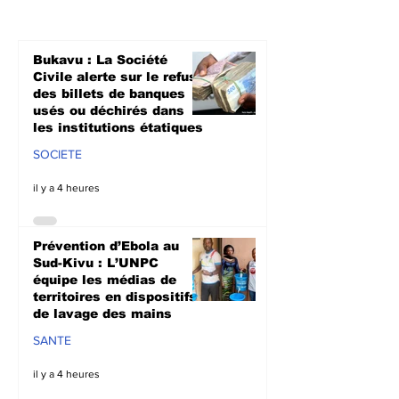
équipe les médias de
l’UNPC intensi
territoires en
sensibilisati
dispositifs de lavage
radiophonique
Bukavu : La Société
des mains
lutte contre l
Civile alerte sur le refus
propagation 
des billets de banques
usés ou déchirés dans
les institutions étatiques
SOCIETE
il y a 4 heures
Prévention d’Ebola au
Sud-Kivu : L’UNPC
équipe les médias de
territoires en dispositifs
de lavage des mains
SANTE
il y a 4 heures