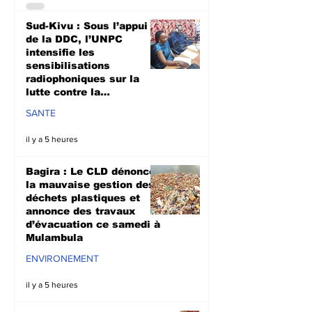
Sud-Kivu : Sous l’appui
de la DDC, l’UNPC
intensifie les
sensibilisations
radiophoniques sur la
lutte contre la
propagation d'Ebola
SANTE
il y a 5 heures
Bagira : Le CLD dénonce
la mauvaise gestion des
déchets plastiques et
annonce des travaux
d’évacuation ce samedi à
Mulambula
ENVIRONEMENT
il y a 5 heures