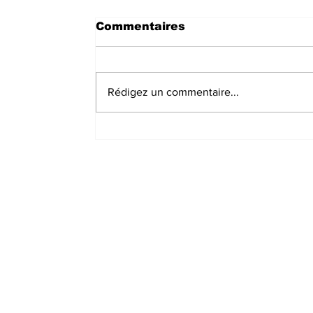
Commentaires
Rédigez un commentaire...
Kalehe : Des cas de
pillages mettent mal
alaise la population de
Kalonge