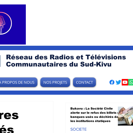
Réseau des Radios et Télévisions
Communautaires du Sud-Kivu
A PROPOS DE NOUS
NOS PROJETS
CONTACT
Bukavu : La Société Civile
res
alerte sur le refus des billets de
banques usés ou déchirés dans
les institutions étatiques
lés
SOCIETE