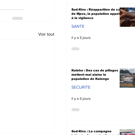
Sud-Kivu : Réapparition de cas
de Mpox, la population appelée
à la vigilance
SANTE
Voir tout
il y a 3 jours
Kalehe : Des cas de pillages
mettent mal alaise la
population de Kalonge
SECURITE
il y a 3 jours
Sud-Kivu : La campagne