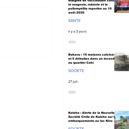
intégrée de vaccination contre
la rougeole, rubéole et la
poliomyélite reportée au 10
août 2026
SANTE
il y a 3 jours
: Attaques
Bukavu : 16 maisons calcinées
et 5 détruites dans un incendie
 Ikoma, la
au quartier Cahi
Civile plaide
SOCIETE
aix et la
 des
27 juil.
ons
Kalehe : Alerte de la Nouvelle
Société Civile de Kalehe sur les
embarquements au lac Kivu
SOCIETE