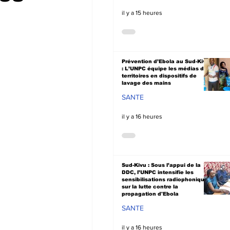
il y a 15 heures
Prévention d’Ebola au Sud-Kivu
: L’UNPC équipe les médias de
territoires en dispositifs de
lavage des mains
SANTE
il y a 16 heures
Sud-Kivu : Sous l’appui de la
DDC, l’UNPC intensifie les
sensibilisations radiophoniques
sur la lutte contre la
propagation d'Ebola
SANTE
il y a 16 heures