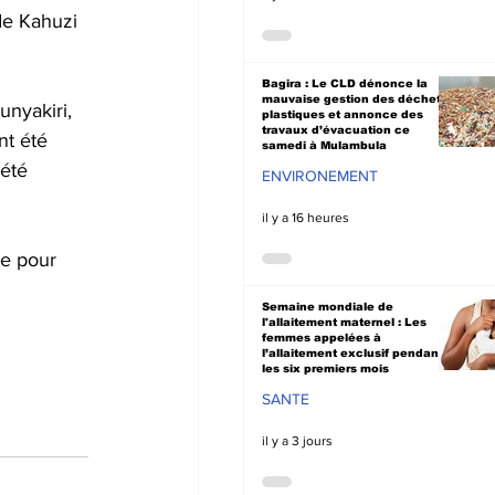
de Kahuzi 
Bagira : Le CLD dénonce la
mauvaise gestion des déchets
nyakiri, 
plastiques et annonce des
travaux d’évacuation ce
nt été 
samedi à Mulambula
été 
ENVIRONEMENT
il y a 16 heures
ge pour 
Semaine mondiale de
l'allaitement maternel : Les
femmes appelées à
l’allaitement exclusif pendant
les six premiers mois
SANTE
il y a 3 jours