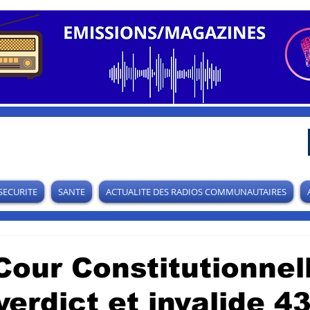
SECURITE
SANTE
ACTUALITE DES RADIOS COMMUNAUTAIRES
Cour Constitutionnel
verdict et invalide 4