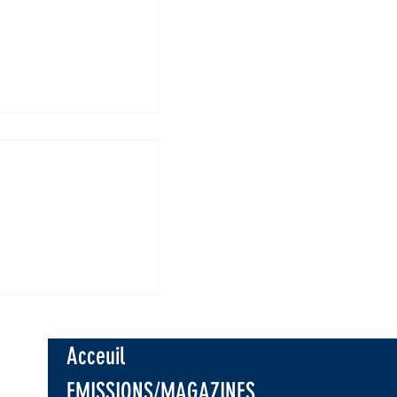
: Les
ires appelés à
 les
eurs avant la
Acceuil
e saison
e à Nyangezi
EMISSIONS/MAGAZINES