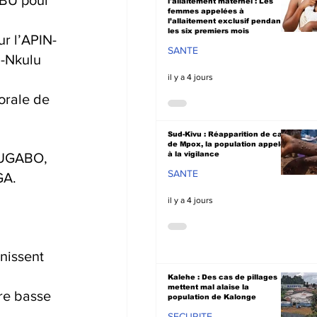
l'allaitement maternel : Les
femmes appelées à
l’allaitement exclusif pendant
les six premiers mois
r l’APIN-
SANTE
-Nkulu 
il y a 4 jours
rale de 
Sud-Kivu : Réapparition de cas
de Mpox, la population appelée
MUGABO, 
à la vigilance
SANTE
GA.
 
il y a 4 jours
inissent 
Kalehe : Des cas de pillages
mettent mal alaise la
re basse 
population de Kalonge
SECURITE