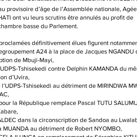
 provisoire d’âge de l’Assemblée nationale, Agée
 ont vu leurs scrutins être annulés au profit de 
 chambre basse du Parlement.
 proclamées définitivement élues figurent notammen
egroupement A24 à la place de Jacques NGANDU 
iption de Mbuji-Mayi,
l’UDPS-Tshisekedi contre Delphin KAMANDA du mêm
ion d’Uvira,
l’UDPS-Tshisekedi au détriment de MIRINDWA M
AC,
pour la République remplace Pascal TUTU SALUMU 
Kabare,
LDEC dans la circonscription de Sandoa au Lwala
 MUANDA au détriment de Robert NYOMBO,
ELA ILUNGA en remplacement de Séraphine KITU