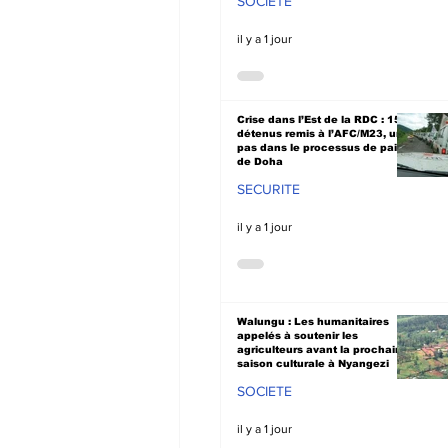
SOCIETE
il y a 1 jour
Crise dans l’Est de la RDC : 15
détenus remis à l’AFC/M23, un
pas dans le processus de paix
de Doha
SECURITE
il y a 1 jour
Walungu : Les humanitaires
appelés à soutenir les
agriculteurs avant la prochaine
saison culturale à Nyangezi
SOCIETE
il y a 1 jour