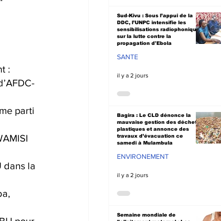
 
Sud-Kivu : Sous l’appui de la
DDC, l’UNPC intensifie les
sensibilisations radiophoniques
sur la lutte contre la
propagation d'Ebola
SANTE
t :
il y a 2 jours
d’AFDC-
e parti 
Bagira : Le CLD dénonce la
mauvaise gestion des déchets
plastiques et annonce des
WAMISI 
travaux d’évacuation ce
samedi à Mulambula
ENVIRONEMENT
dans la 
il y a 2 jours
ba,
Semaine mondiale de
BU pour 