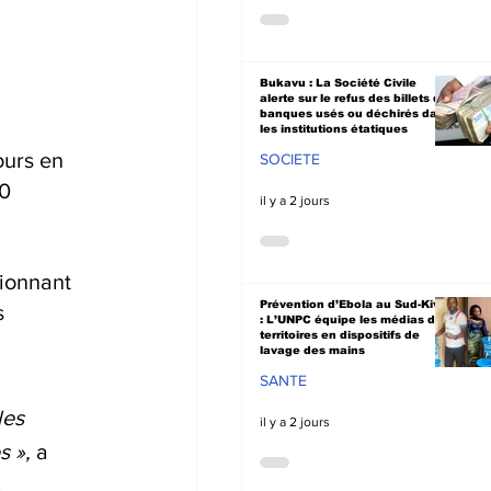
Bukavu : La Société Civile
alerte sur le refus des billets de
banques usés ou déchirés dans
les institutions étatiques
ours en 
SOCIETE
0 
il y a 2 jours
ionnant 
Prévention d’Ebola au Sud-Kivu
 
: L’UNPC équipe les médias de
territoires en dispositifs de
lavage des mains
SANTE
les 
il y a 2 jours
 », 
a 
.