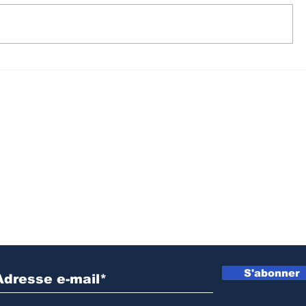
Kalehe : Des cas de
Mambasa
pillages mettent mal
attaque
alaise la population de
ADF fait
Kalonge
morts
Inscrivez vous à notre newsletter
S'abonner