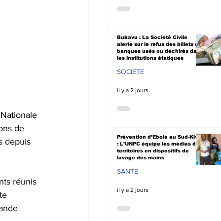
Bukavu : La Société Civile
alerte sur le refus des billets de
banques usés ou déchirés dans
les institutions étatiques
SOCIETE
il y a 2 jours
Nationale 
ons de 
Prévention d’Ebola au Sud-Kivu
s depuis 
: L’UNPC équipe les médias de
territoires en dispositifs de
lavage des mains
SANTE
nts réunis 
il y a 2 jours
te 
rande 