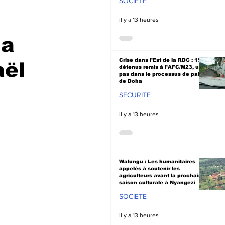
SOCIETE
il y a 13 heures
la
Crise dans l’Est de la RDC : 15
aël
détenus remis à l’AFC/M23, un
pas dans le processus de paix
de Doha
SECURITE
il y a 13 heures
Walungu : Les humanitaires
appelés à soutenir les
agriculteurs avant la prochaine
saison culturale à Nyangezi
SOCIETE
il y a 13 heures