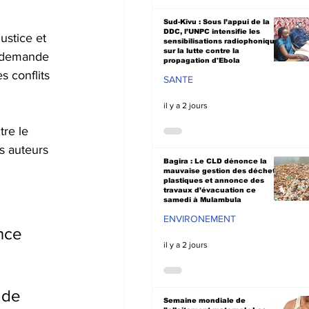
Sud-Kivu : Sous l’appui de la
DDC, l’UNPC intensifie les
stice et 
sensibilisations radiophoniques
sur la lutte contre la
t demande 
propagation d'Ebola
s conflits 
SANTE
il y a 2 jours
re le 
s auteurs 
Bagira : Le CLD dénonce la
mauvaise gestion des déchets
plastiques et annonce des
travaux d’évacuation ce
samedi à Mulambula
ENVIRONEMENT
nce 
il y a 2 jours
 
 de 
Semaine mondiale de