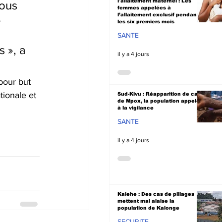
l'allaitement maternel : Les
ous 
femmes appelées à
l’allaitement exclusif pendant
 
les six premiers mois
 
SANTE
 », a 
il y a 4 jours
our but 
tionale et 
Sud-Kivu : Réapparition de cas
de Mpox, la population appelée
à la vigilance
SANTE
il y a 4 jours
Kalehe : Des cas de pillages
mettent mal alaise la
population de Kalonge
SECURITE