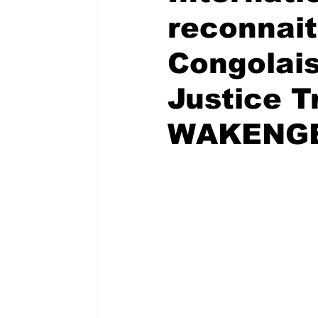
reconnait
Congolais
Justice T
WAKENG