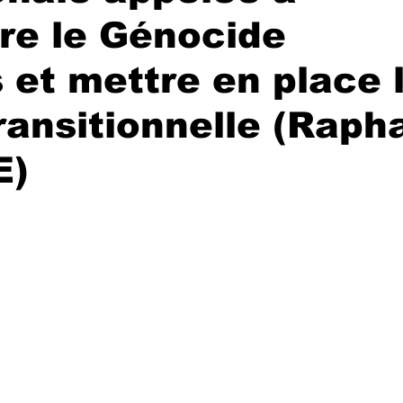
re le Génocide
 et mettre en place 
ransitionnelle (Raph
E)