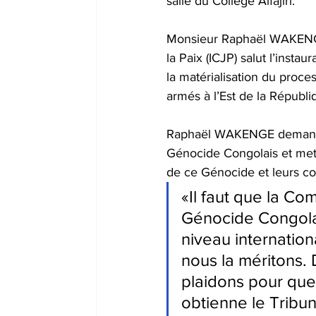
salle du Collège Alfajiri.
Monsieur Raphaël WAKENGE, 
la Paix (ICJP) salut l’inst
la matérialisation du proce
armés à l’Est de la Républiq
Raphaël WAKENGE demande 
Génocide Congolais et mettr
de ce Génocide et leurs co
«Il faut que la Co
Génocide Congolai
niveau internatio
nous la méritons. 
plaidons pour qu
obtienne le Tribun