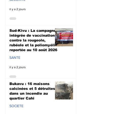
il y a 2 jours
Sud-Kivu : La campagne
intégrée de vaccination
contre la rougeole,
rubéole et la poliomyélite
reportée au 10 août 2026
SANTE
il y a 2 jours
Bukavu : 16 maisons
calcinées et 5 détruites
dans un incendie au
quartier Cahi
SOCIETE