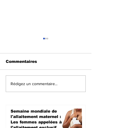
Commentaires
Sud-Kivu :
Kalehe : Des 
Rédigez un commentaire...
Réapparition de cas
pillages mett
de Mpox, la
alaise la pop
population appelée à
de Kalonge
la vigilance
Semaine mondiale de
l'allaitement maternel :
Les femmes appelées à
l’allaitement exclusif