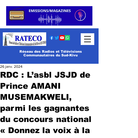
Réseau des Radios et Télévisions
Communautaires du Sud-Kivu
26 janv. 2024
RDC : L’asbl JSJD de
Prince AMANI
MUSEMAKWELI,
parmi les gagnantes
du concours national
« Donnez la voix à la