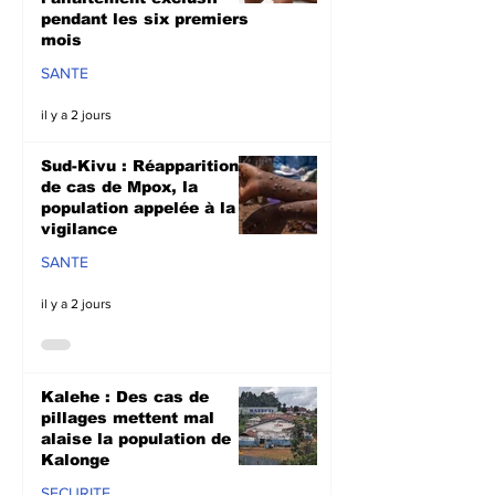
pendant les six premiers
mois
SANTE
il y a 2 jours
Sud-Kivu : Réapparition
de cas de Mpox, la
population appelée à la
vigilance
SANTE
il y a 2 jours
Kalehe : Des cas de
pillages mettent mal
alaise la population de
Kalonge
SECURITE