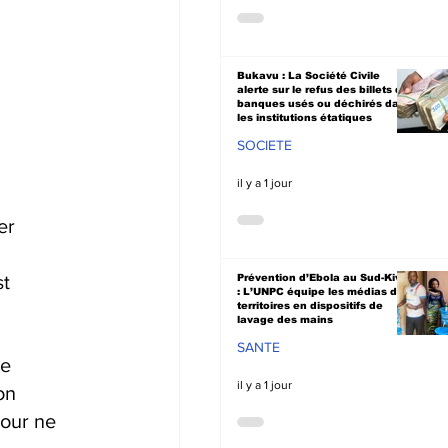
Bukavu : La Société Civile
alerte sur le refus des billets de
banques usés ou déchirés dans
les institutions étatiques
SOCIETE
il y a 1 jour
er 
t 
Prévention d’Ebola au Sud-Kivu
: L’UNPC équipe les médias de
territoires en dispositifs de
lavage des mains
SANTE
e 
il y a 1 jour
on 
our ne 