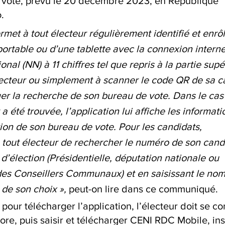
u vote, prévu le 20 décembre 2023, en République 
.
rmet à tout électeur régulièrement identifié et enrôl
ortable ou d’une tablette avec la connexion interne
nal (NN) à 11 chiffres tel que repris à la partie supé
électeur ou simplement à scanner le code QR de sa ca
uer la recherche de son bureau de vote. Dans le cas
r a été trouvée, l’application lui affiche les informati
ation de son bureau de vote. Pour les candidats, 
à tout électeur de rechercher le numéro de son cand
 d’élection (Présidentielle, députation nationale ou 
 des Conseillers Communaux) et en saisissant le nom,
de son choix »,
 peut-on lire dans ce communiqué. 
pour télécharger l’application, l’électeur doit se co
ore, puis saisir et télécharger CENI RDC Mobile, inst