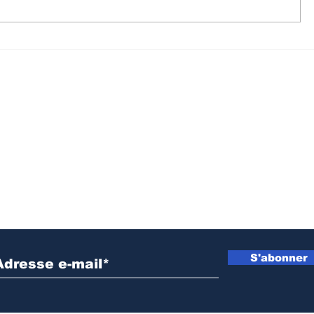
Crise dans l’Est de la
Walungu 
RDC : 15 détenus remis
humanita
à l’AFC/M23, un pas
soutenir
dans le processus de
agricult
paix de Doha
prochain
cultural
Inscrivez vous à notre newsletter
S'abonner