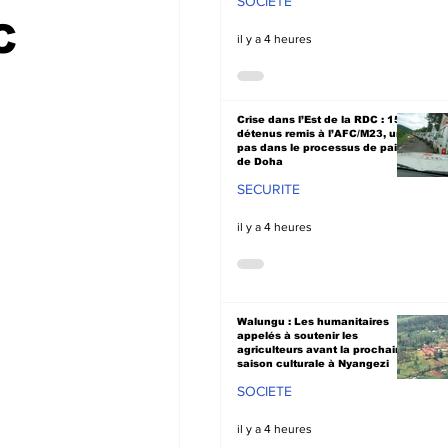
SOCIETE
C
il y a 4 heures
Crise dans l’Est de la RDC : 15
détenus remis à l’AFC/M23, un
pas dans le processus de paix
de Doha
SECURITE
il y a 4 heures
Walungu : Les humanitaires
appelés à soutenir les
agriculteurs avant la prochaine
saison culturale à Nyangezi
SOCIETE
il y a 4 heures