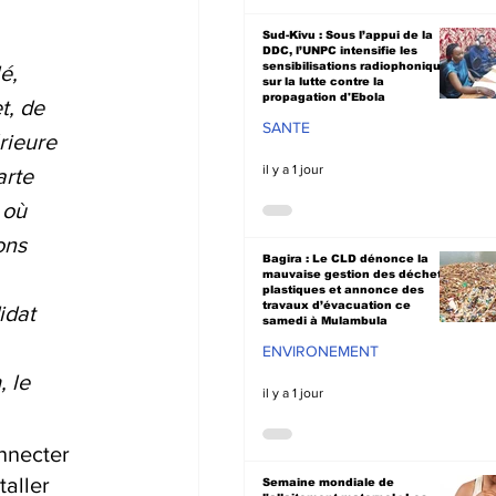
Sud-Kivu : Sous l’appui de la
DDC, l’UNPC intensifie les
sensibilisations radiophoniques
é, 
sur la lutte contre la
propagation d'Ebola
t, de 
SANTE
rieure 
il y a 1 jour
rte 
 où 
ons 
Bagira : Le CLD dénonce la
mauvaise gestion des déchets
plastiques et annonce des
travaux d’évacuation ce
idat 
samedi à Mulambula
ENVIRONEMENT
 le 
il y a 1 jour
nnecter 
aller 
Semaine mondiale de