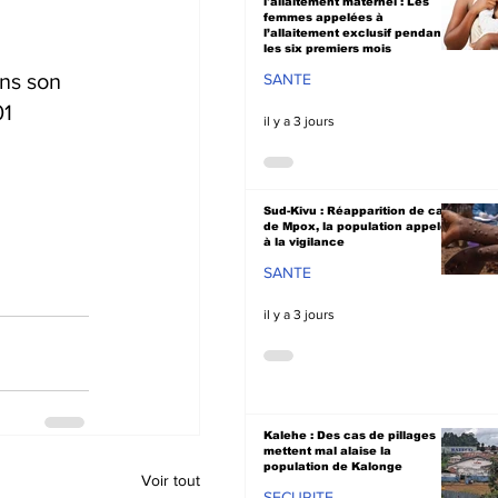
l'allaitement maternel : Les
femmes appelées à
l’allaitement exclusif pendant
les six premiers mois
ns son 
SANTE
1 
il y a 3 jours
Sud-Kivu : Réapparition de cas
de Mpox, la population appelée
à la vigilance
SANTE
il y a 3 jours
Kalehe : Des cas de pillages
mettent mal alaise la
population de Kalonge
Voir tout
SECURITE