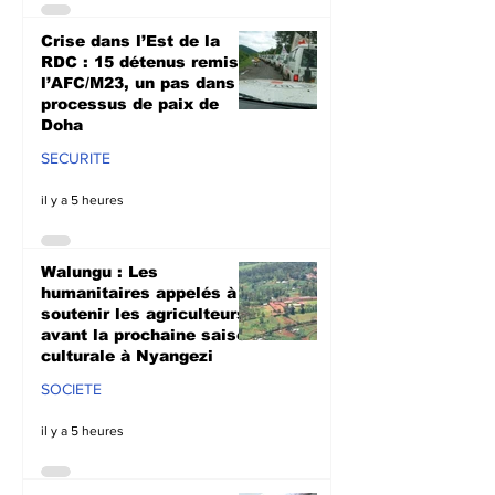
Crise dans l’Est de la
RDC : 15 détenus remis à
l’AFC/M23, un pas dans le
processus de paix de
Doha
SECURITE
il y a 5 heures
Walungu : Les
humanitaires appelés à
soutenir les agriculteurs
avant la prochaine saison
culturale à Nyangezi
SOCIETE
il y a 5 heures