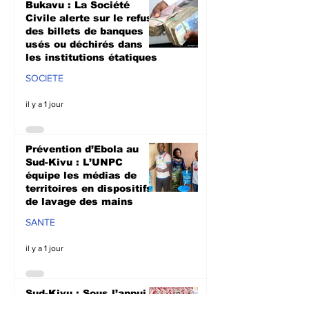
Bukavu : La Société
Civile alerte sur le refus
des billets de banques
usés ou déchirés dans
les institutions étatiques
SOCIETE
il y a 1 jour
Prévention d’Ebola au
Sud-Kivu : L’UNPC
équipe les médias de
territoires en dispositifs
de lavage des mains
SANTE
il y a 1 jour
Sud-Kivu : Sous l’appui
de la DDC, l’UNPC