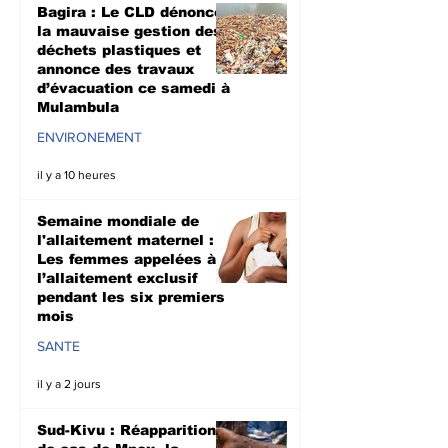
Bagira : Le CLD dénonce
la mauvaise gestion des
déchets plastiques et
annonce des travaux
d’évacuation ce samedi à
Mulambula
ENVIRONEMENT
il y a 10 heures
Semaine mondiale de
l'allaitement maternel :
Les femmes appelées à
l’allaitement exclusif
pendant les six premiers
mois
SANTE
il y a 2 jours
Sud-Kivu : Réapparition