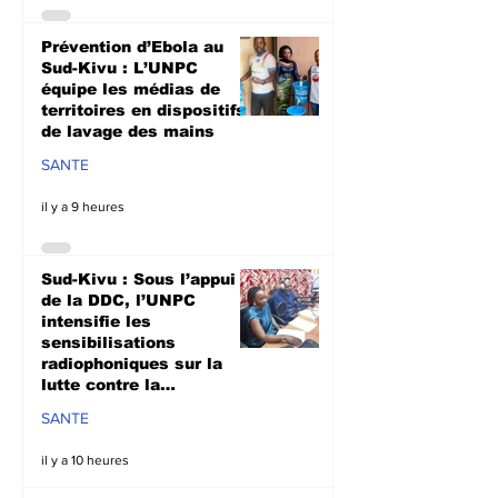
Prévention d’Ebola au
Sud-Kivu : L’UNPC
équipe les médias de
territoires en dispositifs
de lavage des mains
SANTE
il y a 9 heures
Sud-Kivu : Sous l’appui
de la DDC, l’UNPC
intensifie les
sensibilisations
radiophoniques sur la
lutte contre la
propagation d'Ebola
SANTE
il y a 10 heures