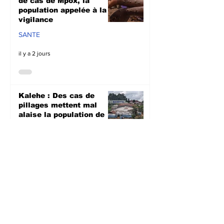
de cas de Mpox, la
population appelée à la
vigilance
SANTE
il y a 2 jours
Kalehe : Des cas de
pillages mettent mal
alaise la population de
Kalonge
SECURITE
il y a 2 jours
Sud-Kivu : La campagne
intégrée de vaccination
contre la rougeole,