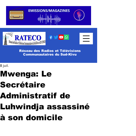
Réseau des Radios et Télévisions
Communautaires du Sud-Kivu
8 juil.
Mwenga: Le
Secrétaire
Administratif de
Luhwindja assassiné
à son domicile