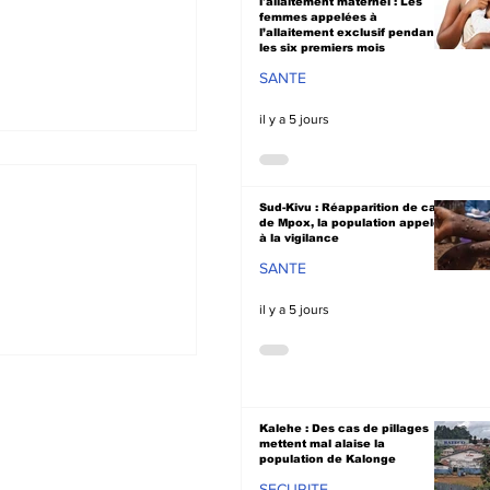
l'allaitement maternel : Les
femmes appelées à
l’allaitement exclusif pendant
les six premiers mois
SANTE
il y a 5 jours
Sud-Kivu : Réapparition de cas
de Mpox, la population appelée
à la vigilance
SANTE
il y a 5 jours
: Les
ires appelés à
 les
eurs avant la
e saison
Kalehe : Des cas de pillages
mettent mal alaise la
e à Nyangezi
population de Kalonge
SECURITE