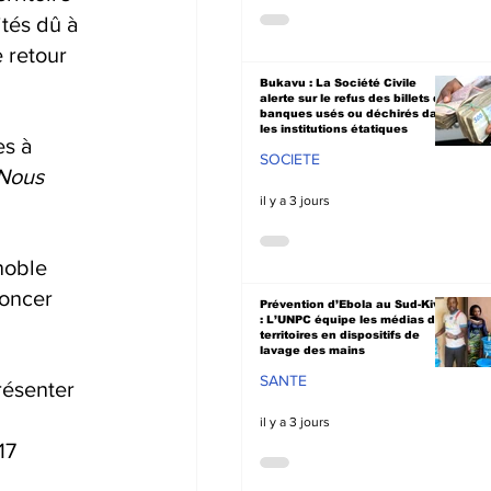
tés dû à 
 retour 
Bukavu : La Société Civile
alerte sur le refus des billets de
banques usés ou déchirés dans
les institutions étatiques
s à 
SOCIETE
Nous 
il y a 3 jours
noble 
oncer 
Prévention d’Ebola au Sud-Kivu
: L’UNPC équipe les médias de
territoires en dispositifs de
lavage des mains
SANTE
résenter 
il y a 3 jours
17 