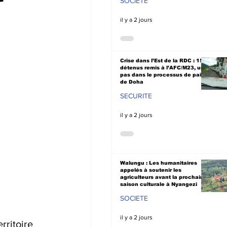
SOCIETE
il y a 2 jours
Crise dans l’Est de la RDC : 15
détenus remis à l’AFC/M23, un
pas dans le processus de paix
de Doha
SECURITE
il y a 2 jours
Walungu : Les humanitaires
appelés à soutenir les
agriculteurs avant la prochaine
saison culturale à Nyangezi
SOCIETE
il y a 2 jours
ritoire 