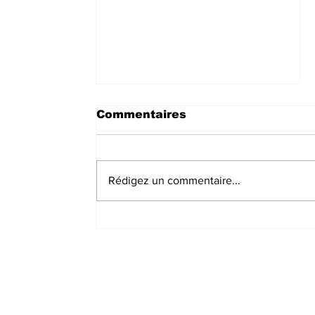
Commentaires
Rédigez un commentaire...
Sud-Kivu : Le Député Le
Bon FUNGULO dénonce
l’installation illégale du
Service de l’Urbanisme
et Habitant à Kalonge