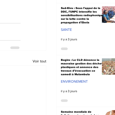
Sud-Kivu : Sous l’appui de la
DDC, l’UNPC intensifie les
sensibilisations radiophoniques
sur la lutte contre la
propagation d'Ebola
SANTE
il y a 3 jours
Bagira : Le CLD dénonce la
Voir tout
mauvaise gestion des déchets
plastiques et annonce des
travaux d’évacuation ce
samedi à Mulambula
ENVIRONEMENT
il y a 3 jours
Semaine mondiale de