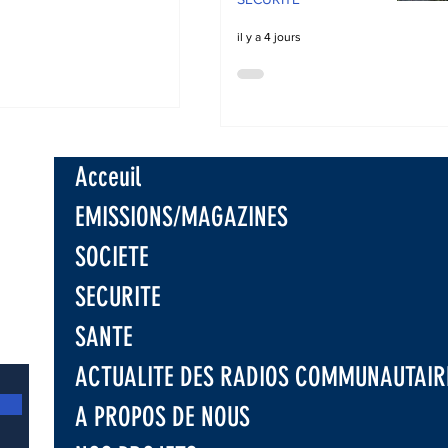
il y a 4 jours
: Les
ires appelés à
 les
eurs avant la
Acceuil
e saison
e à Nyangezi
EMISSIONS/MAGAZINES
SOCIETE
SECURITE
SANTE
ACTUALITE DES RADIOS COMMUNAUTAIR
A PROPOS DE NOUS