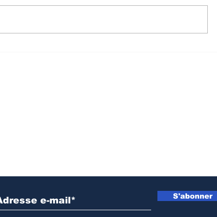
Crise dans l’Est de la
Walungu 
RDC : 15 détenus remis
humanita
à l’AFC/M23, un pas
soutenir
dans le processus de
agricult
paix de Doha
prochain
cultural
Inscrivez vous à notre newsletter
S'abonner