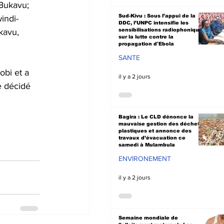
Bukavu; 
Sud-Kivu : Sous l’appui de la
ndi- 
DDC, l’UNPC intensifie les
kavu,
sensibilisations radiophoniques
sur la lutte contre la
propagation d'Ebola
SANTE
obi et a 
il y a 2 jours
e décidé 
Bagira : Le CLD dénonce la
mauvaise gestion des déchets
plastiques et annonce des
travaux d’évacuation ce
samedi à Mulambula
ENVIRONEMENT
il y a 2 jours
Semaine mondiale de