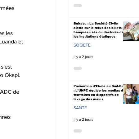
armées 
Bukavu : La Société Civile
alerte sur le refus des billets de
es les 
banques usés ou déchirés dans
les institutions étatiques
 Luanda et 
SOCIETE
il y a 2 jours
s’est 
io Okapi.
Prévention d’Ebola au Sud-Kivu
 SADC de 
: L’UNPC équipe les médias de
territoires en dispositifs de
lavage des mains
SANTE
nnes 
il y a 2 jours