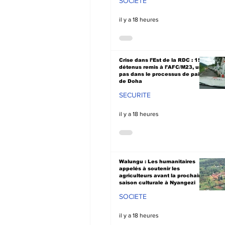
SOCIETE
il y a 18 heures
Crise dans l’Est de la RDC : 15
détenus remis à l’AFC/M23, un
pas dans le processus de paix
de Doha
SECURITE
il y a 18 heures
Walungu : Les humanitaires
appelés à soutenir les
agriculteurs avant la prochaine
saison culturale à Nyangezi
SOCIETE
il y a 18 heures