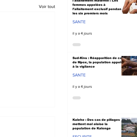
l'allaitement maternel : Les
femmes appelées à
Voir tout
l’allaitement exclusif pendant
les six premiers mois
SANTE
il y a 4 jours
Sud-Kivu : Réapparition de cas
de Mpox, la population appelée
à la vigilance
SANTE
il y a 4 jours
Kalehe : Des cas de pillages
mettent mal alaise la
population de Kalonge
SECURITE