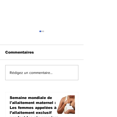
Commentaires
Mambasa : Une
Walungu : At
Rédigez un commentaire...
nouvelle attaque
armées à Iko
présumée des ADF
Société Civil
fait au moins 16
pour la paix e
morts
sécurité des
Semaine mondiale de
populations
l'allaitement maternel :
Les femmes appelées à
l’allaitement exclusif