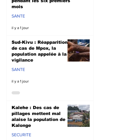
pendant les six premiers
mois
SANTE
il y a 1 jour
Sud-Kivu : Réapparition
de cas de Mpox, la
population appelée à la
vigilance
SANTE
il y a 1 jour
Kalehe : Des cas de
pillages mettent mal
alaise la population de
Kalonge
SECURITE