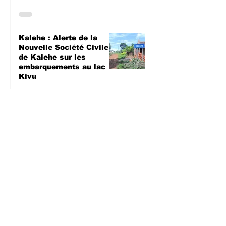
Kalehe : Alerte de la
Nouvelle Société Civile
de Kalehe sur les
embarquements au lac
Kivu
SOCIETE
27 juil.
Sud-Kivu : Un nouveau
cas probable d’Ebola
signalé, la population
appelée à renforcer les
mesures barrières
SANTE
27 juil.