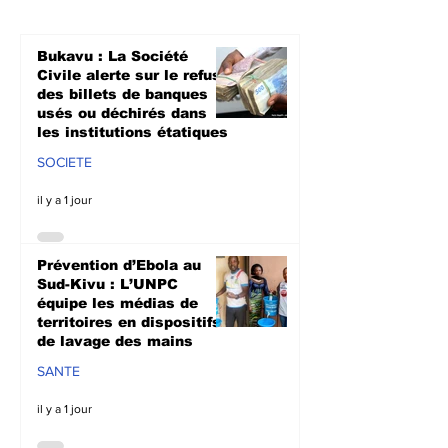
équipe les médias de
l’UNPC intensi
territoires en
sensibilisati
dispositifs de lavage
radiophonique
Bukavu : La Société
des mains
lutte contre l
Civile alerte sur le refus
propagation 
des billets de banques
usés ou déchirés dans
les institutions étatiques
SOCIETE
il y a 1 jour
Prévention d’Ebola au
Sud-Kivu : L’UNPC
équipe les médias de
territoires en dispositifs
de lavage des mains
SANTE
il y a 1 jour