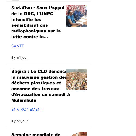
Sud-Kivu : Sous l’appui
de la DDC, l’UNPC
intensifie les
sensibilisations
radiophoniques sur la
lutte contre la
propagation d'Ebola
SANTE
il y a 1 jour
Bagira : Le CLD dénonce
la mauvaise gestion des
déchets plastiques et
annonce des travaux
d’évacuation ce samedi à
Mulambula
ENVIRONEMENT
il y a 1 jour
Semaine mondiale de