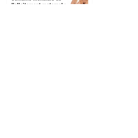
l'allaitement maternel :
Les femmes appelées à
l’allaitement exclusif
pendant les six premiers
mois
SANTE
il y a 3 jours
Sud-Kivu : Réapparition
de cas de Mpox, la
population appelée à la
vigilance
SANTE
il y a 3 jours
Kalehe : Des cas de
pillages mettent mal