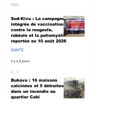
Sud-Kivu : La campagne
intégrée de vaccination
contre la rougeole,
rubéole et la poliomyélite
reportée au 10 août 2026
SANTE
il y a 2 jours
Bukavu : 16 maisons
calcinées et 5 détruites
dans un incendie au
quartier Cahi
SOCIETE
27 juil.