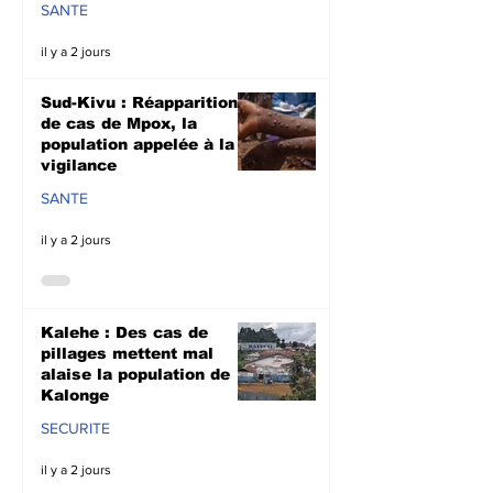
SANTE
il y a 2 jours
Sud-Kivu : Réapparition
de cas de Mpox, la
population appelée à la
vigilance
SANTE
il y a 2 jours
Kalehe : Des cas de
pillages mettent mal
alaise la population de
Kalonge
SECURITE
il y a 2 jours