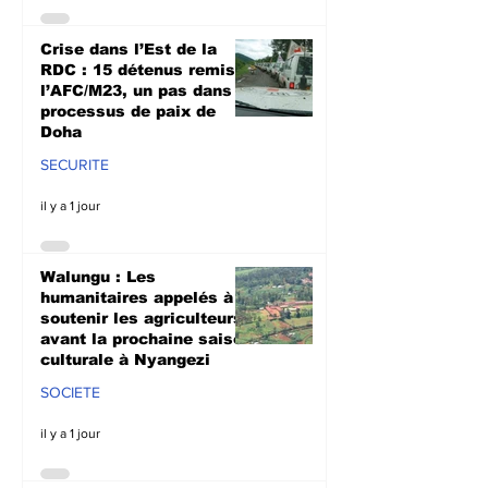
Crise dans l’Est de la
RDC : 15 détenus remis à
l’AFC/M23, un pas dans le
processus de paix de
Doha
SECURITE
il y a 1 jour
Walungu : Les
humanitaires appelés à
soutenir les agriculteurs
avant la prochaine saison
culturale à Nyangezi
SOCIETE
il y a 1 jour