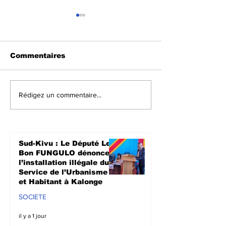
Commentaires
Crise dans l’Est de la
Walungu : Le
Rédigez un commentaire...
RDC : 15 détenus
humanitaires
remis à l’AFC/M23, un
à soutenir les
pas dans le
agriculteurs 
processus de paix de
prochaine sa
Sud-Kivu : Le Député Le
Doha
culturale à N
Bon FUNGULO dénonce
l’installation illégale du
Service de l’Urbanisme
et Habitant à Kalonge
SOCIETE
il y a 1 jour