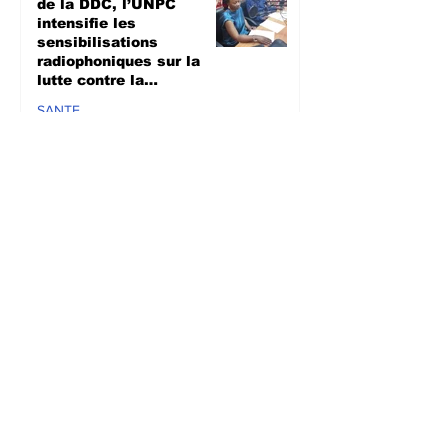
de la DDC, l’UNPC
intensifie les
sensibilisations
radiophoniques sur la
lutte contre la
propagation d'Ebola
SANTE
il y a 2 jours
Bagira : Le CLD dénonce
la mauvaise gestion des
déchets plastiques et
annonce des travaux
d’évacuation ce samedi à
Mulambula
ENVIRONEMENT
il y a 2 jours
Semaine mondiale de
l'allaitement maternel :
Les femmes appelées à