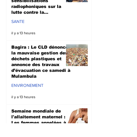
sensibilisations
radiophoniques sur la
lutte contre la
propagation d'Ebola
SANTE
il y a 13 heures
Bagira : Le CLD dénonce
la mauvaise gestion des
déchets plastiques et
annonce des travaux
d’évacuation ce samedi à
Mulambula
ENVIRONEMENT
il y a 13 heures
Semaine mondiale de
l'allaitement maternel :
Les femmes appelées à
l’allaitement exclusif
pendant les six premiers