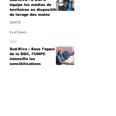
équipe les médias de
territoires en dispositifs
de lavage des mains
SANTE
il y a 3 jours
Sud-Kivu : Sous l’appui
de la DDC, l’UNPC
intensifie les
sensibilisations
radiophoniques sur la
lutte contre la
propagation d'Ebola
SANTE
il y a 3 jours
Bagira : Le CLD dénonce
la mauvaise gestion des
déchets plastiques et