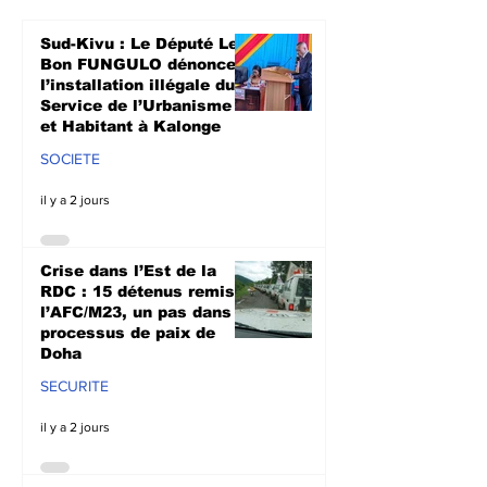
de Kalonge
fait au moins
morts
Sud-Kivu : Le Député Le
Bon FUNGULO dénonce
l’installation illégale du
Service de l’Urbanisme
et Habitant à Kalonge
SOCIETE
il y a 2 jours
Crise dans l’Est de la
RDC : 15 détenus remis à
l’AFC/M23, un pas dans le
processus de paix de
Doha
SECURITE
il y a 2 jours