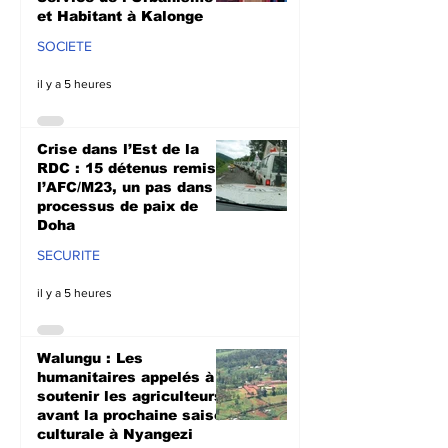
et Habitant à Kalonge
SOCIETE
il y a 5 heures
Crise dans l’Est de la
RDC : 15 détenus remis à
l’AFC/M23, un pas dans le
processus de paix de
Doha
SECURITE
il y a 5 heures
Walungu : Les
humanitaires appelés à
soutenir les agriculteurs
avant la prochaine saison
culturale à Nyangezi