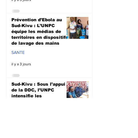
Prévention d’Ebola au
Sud-Kivu : L’UNPC
équipe les médias de
territoires en dispositifs
de lavage des mains
SANTE
il y a 3 jours
Sud-Kivu : Sous l’appui
de la DDC, l’UNPC
intensifie les
sensibilisations
radiophoniques sur la
lutte contre la
propagation d'Ebola
SANTE
il y a 3 jours