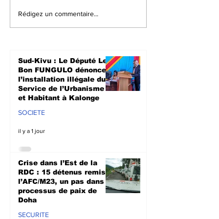
Crise dans l’Est de la
Walungu : Le
Rédigez un commentaire...
RDC : 15 détenus
humanitaires
remis à l’AFC/M23, un
à soutenir les
pas dans le
agriculteurs 
processus de paix de
prochaine sa
Sud-Kivu : Le Député Le
Doha
culturale à N
Bon FUNGULO dénonce
l’installation illégale du
Service de l’Urbanisme
et Habitant à Kalonge
SOCIETE
il y a 1 jour
Crise dans l’Est de la
RDC : 15 détenus remis à
l’AFC/M23, un pas dans le
processus de paix de
Doha
SECURITE