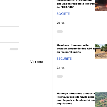
blessés dans l'accident de
circulation routière à l'entrée
de l'EDAP/ISP
SOCIETE
25 juil.
Mambasa : Une nouvelle
attaque présumée des ADF fait
au moins 16 morts
SECURITE
Voir tout
23 juil.
Walungu : Attaques armées à
Ikoma, la Société Civile plaide
pour la paix et la sécurité des
populations