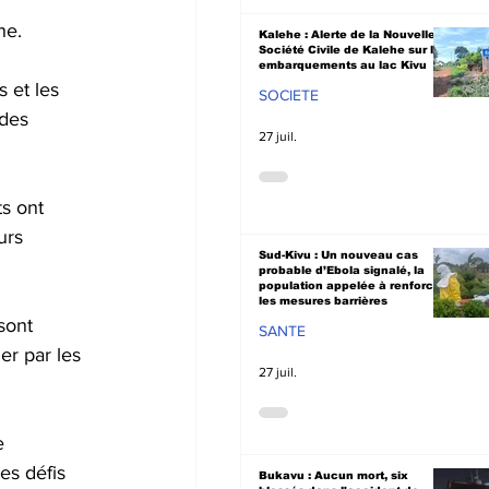
he.
Kalehe : Alerte de la Nouvelle
Société Civile de Kalehe sur les
embarquements au lac Kivu
 et les 
SOCIETE
des 
27 juil.
s ont 
urs 
Sud-Kivu : Un nouveau cas
probable d’Ebola signalé, la
population appelée à renforcer
les mesures barrières
sont 
SANTE
r par les 
27 juil.
e 
es défis 
Bukavu : Aucun mort, six