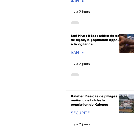
SANTE
il y a 2 jours
Sud-Kivu : Réapparition de cas
de Mpox, la population appelée
à la vigilance
SANTE
il y a 2 jours
Kalehe : Des cas de pillages
mettent mal alaise la
population de Kalonge
SECURITE
il y a 2 jours