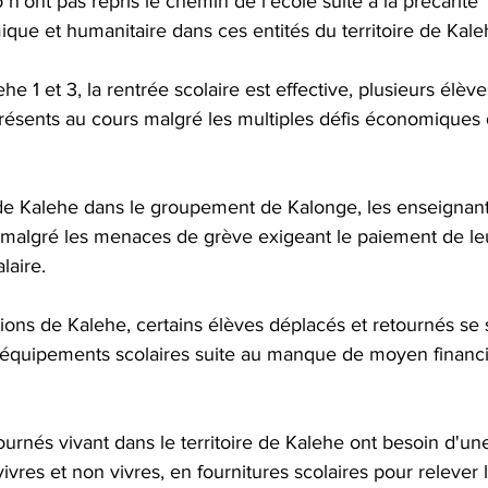
n'ont pas repris le chemin de l'école suite à la précarité 
mique et humanitaire dans ces entités du territoire de Kale
e 1 et 3, la rentrée scolaire est effective, plusieurs élèves
ésents au cours malgré les multiples défis économiques 
e de Kalehe dans le groupement de Kalonge, les enseignant
e malgré les menaces de grève exigeant le paiement de le
laire.
ions de Kalehe, certains élèves déplacés et retournés se 
équipements scolaires suite au manque de moyen financie
urnés vivant dans le territoire de Kalehe ont besoin d'un
vres et non vivres, en fournitures scolaires pour relever l