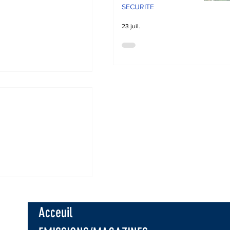
SECURITE
23 juil.
 Des cas de
 mettent mal
a population de
Acceuil