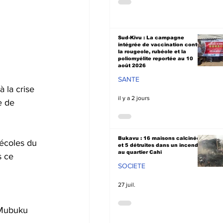
Sud-Kivu : La campagne
intégrée de vaccination contre
la rougeole, rubéole et la
poliomyélite reportée au 10
août 2026
 
SANTE
 la crise 
il y a 2 jours
e de 
Bukavu : 16 maisons calcinées
écoles du 
et 5 détruites dans un incendie
au quartier Cahi
s ce 
SOCIETE
27 juil.
 Mubuku 