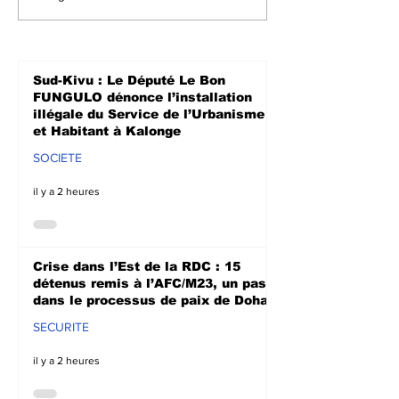
août 2026, qui ont été
territoire de Walun
libérées par les autorités
appelées à accomp
congolaises et leur remise à
habitants afin de le
l’Alliance d
permettre de relanc
Sud-Kivu : Le Député Le Bon
activités a
FUNGULO dénonce l’installation
illégale du Service de l’Urbanisme
et Habitant à Kalonge
SOCIETE
il y a 2 heures
Crise dans l’Est de la RDC : 15
détenus remis à l’AFC/M23, un pas
dans le processus de paix de Doha
SECURITE
il y a 2 heures