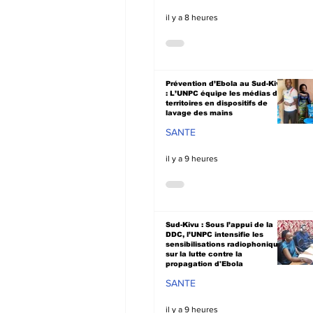
il y a 8 heures
Prévention d’Ebola au Sud-Kivu
: L’UNPC équipe les médias de
territoires en dispositifs de
lavage des mains
SANTE
il y a 9 heures
Sud-Kivu : Sous l’appui de la
DDC, l’UNPC intensifie les
sensibilisations radiophoniques
sur la lutte contre la
propagation d'Ebola
SANTE
il y a 9 heures