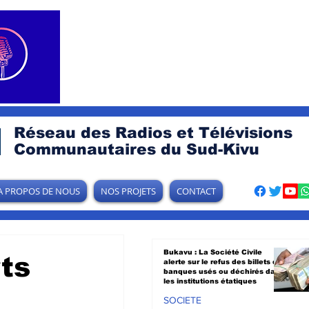
Réseau des Radios et Télévisions
Communautaires du Sud-Kivu
A PROPOS DE NOUS
NOS PROJETS
CONTACT
Bukavu : La Société Civile
ts
alerte sur le refus des billets de
banques usés ou déchirés dans
les institutions étatiques
SOCIETE