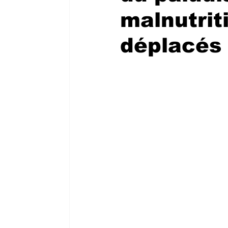
malnutrit
déplacés