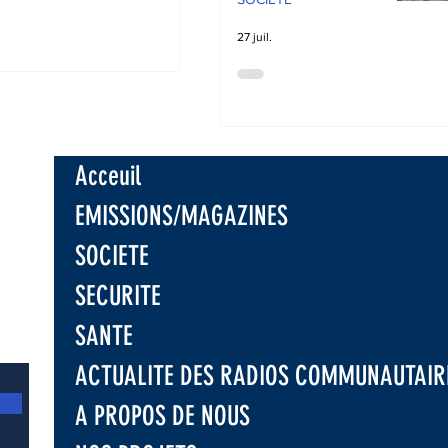
27 juil.
 : Sous l’appui
C, l’UNPC
e les
isations
niques sur la
tre la
Acceuil
ion d'Ebola
EMISSIONS/MAGAZINES
SOCIETE
SECURITE
SANTE
ACTUALITE DES RADIOS COMMUNAUTAIR
A PROPOS DE NOUS