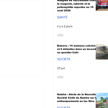
intégrée de vaccination contre
la rougeole, rubéole et la
poliomyélite reportée au 10
août 2026
SANTE
il y a 2 jours
Bukavu : 16 maisons calcinées
et 5 détruites dans un incendie
au quartier Cahi
SOCIETE
27 juil.
Kalehe : Alerte de la Nouvelle
Société Civile de Kalehe sur les
embarquements au lac Kivu
SOCIETE