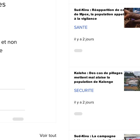
es 
Sud-Kivu : Réapparition de cas
de Mpox, la population appelée
à la vigilance
SANTE
il y a 2 jours
 et non 
e 
Kalehe : Des cas de pillages
mettent mal alaise la
population de Kalonge
SECURITE
il y a 2 jours
Voir tout
Sud-Kivu : La campagne