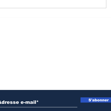
Prévention d’Ebola au
Sud-Kivu
Sud-Kivu : L’UNPC
de la DD
équipe les médias de
intensifi
territoires en dispositifs
sensibil
de lavage des mains
radiopho
lutte con
propagat
Inscrivez vous à notre newsletter
S'abonner