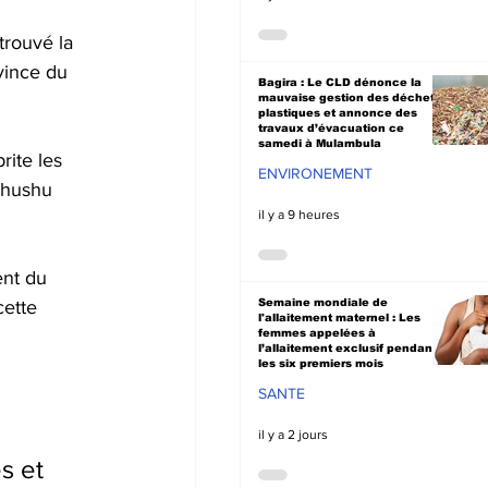
trouvé la 
vince du 
Bagira : Le CLD dénonce la
mauvaise gestion des déchets
plastiques et annonce des
travaux d’évacuation ce
samedi à Mulambula
ite les 
ENVIRONEMENT
shushu 
il y a 9 heures
ent du 
cette 
Semaine mondiale de
l'allaitement maternel : Les
femmes appelées à
l’allaitement exclusif pendant
les six premiers mois
SANTE
il y a 2 jours
s et 