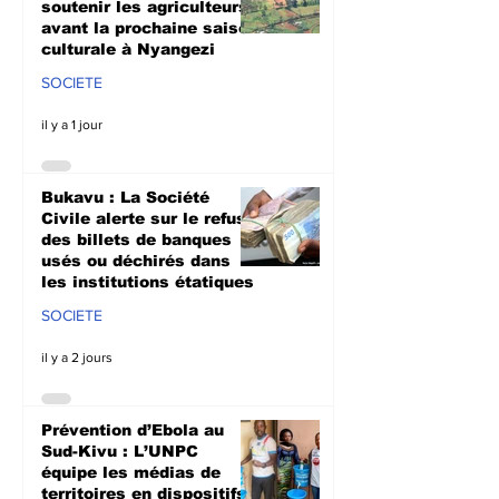
soutenir les agriculteurs
avant la prochaine saison
culturale à Nyangezi
SOCIETE
il y a 1 jour
Bukavu : La Société
Civile alerte sur le refus
des billets de banques
usés ou déchirés dans
les institutions étatiques
SOCIETE
il y a 2 jours
Prévention d’Ebola au
Sud-Kivu : L’UNPC
équipe les médias de
territoires en dispositifs