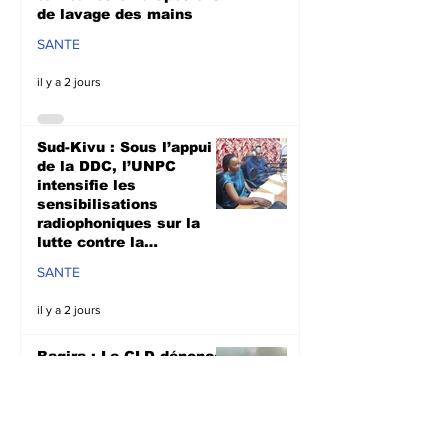
de lavage des mains
SANTE
il y a 2 jours
Sud-Kivu : Sous l’appui
de la DDC, l’UNPC
intensifie les
sensibilisations
radiophoniques sur la
lutte contre la
propagation d'Ebola
SANTE
il y a 2 jours
Bagira : Le CLD dénonce
la mauvaise gestion des
déchets plastiques et
annonce des travaux
d’évacuation ce samedi à