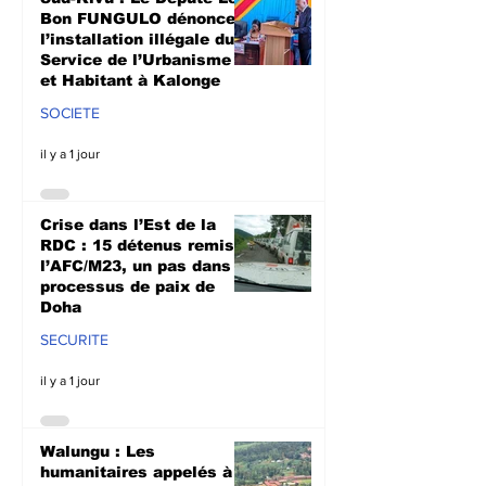
Doha
culturale à N
Bon FUNGULO dénonce
l’installation illégale du
Service de l’Urbanisme
et Habitant à Kalonge
SOCIETE
il y a 1 jour
Crise dans l’Est de la
RDC : 15 détenus remis à
l’AFC/M23, un pas dans le
processus de paix de
Doha
SECURITE
il y a 1 jour
Walungu : Les
humanitaires appelés à