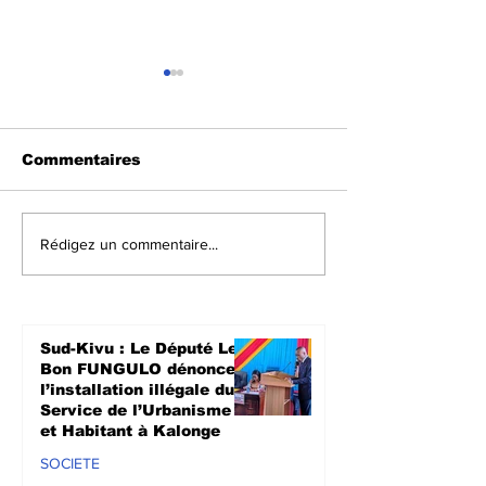
Commentaires
Kalehe : Des cas de
Mambasa : U
Rédigez un commentaire...
pillages mettent mal
nouvelle att
alaise la population
présumée de
de Kalonge
fait au moins
morts
Sud-Kivu : Le Député Le
Bon FUNGULO dénonce
l’installation illégale du
Service de l’Urbanisme
et Habitant à Kalonge
SOCIETE