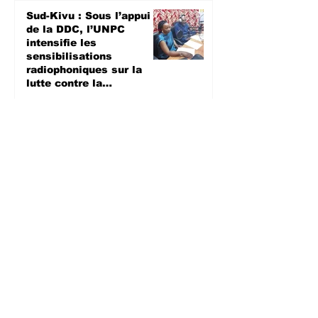
Sud-Kivu : Sous l’appui
de la DDC, l’UNPC
intensifie les
sensibilisations
radiophoniques sur la
lutte contre la
propagation d'Ebola
SANTE
il y a 2 jours
Bagira : Le CLD dénonce
la mauvaise gestion des
déchets plastiques et
annonce des travaux
d’évacuation ce samedi à
Mulambula
ENVIRONEMENT
il y a 2 jours
Semaine mondiale de