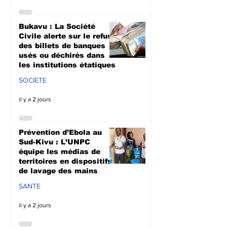
Bukavu : La Société
Civile alerte sur le refus
des billets de banques
usés ou déchirés dans
les institutions étatiques
SOCIETE
il y a 2 jours
Prévention d’Ebola au
Sud-Kivu : L’UNPC
équipe les médias de
territoires en dispositifs
de lavage des mains
SANTE
il y a 2 jours