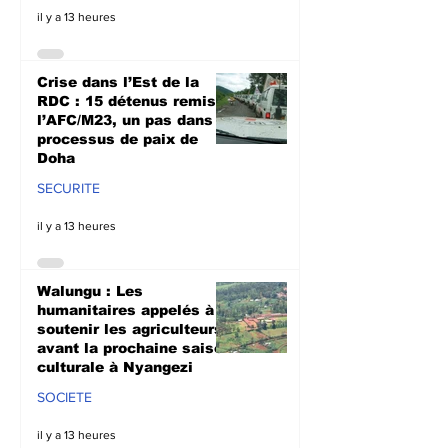
il y a 13 heures
Crise dans l’Est de la
RDC : 15 détenus remis à
l’AFC/M23, un pas dans le
processus de paix de
Doha
SECURITE
il y a 13 heures
Walungu : Les
humanitaires appelés à
soutenir les agriculteurs
avant la prochaine saison
culturale à Nyangezi
SOCIETE
il y a 13 heures