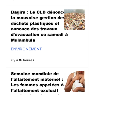
Bagira : Le CLD dénonce
la mauvaise gestion des
déchets plastiques et
annonce des travaux
d’évacuation ce samedi à
Mulambula
ENVIRONEMENT
il y a 16 heures
Semaine mondiale de
l'allaitement maternel :
Les femmes appelées à
l’allaitement exclusif
pendant les six premiers
mois
SANTE
il y a 3 jours