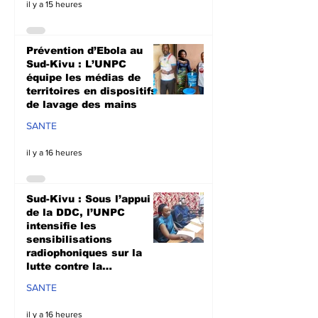
il y a 15 heures
Prévention d’Ebola au
Sud-Kivu : L’UNPC
équipe les médias de
territoires en dispositifs
de lavage des mains
SANTE
il y a 16 heures
Sud-Kivu : Sous l’appui
de la DDC, l’UNPC
intensifie les
sensibilisations
radiophoniques sur la
lutte contre la
propagation d'Ebola
SANTE
il y a 16 heures