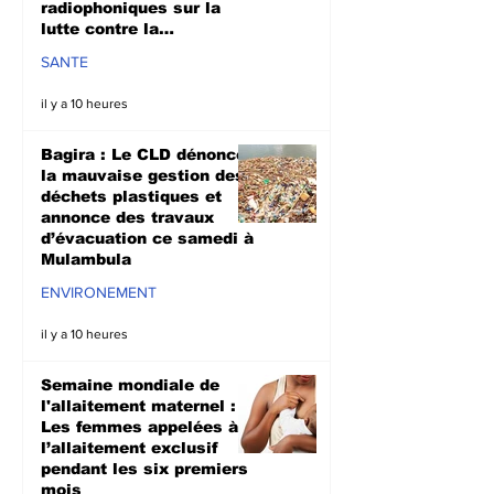
radiophoniques sur la
lutte contre la
propagation d'Ebola
SANTE
il y a 10 heures
Bagira : Le CLD dénonce
la mauvaise gestion des
déchets plastiques et
annonce des travaux
d’évacuation ce samedi à
Mulambula
ENVIRONEMENT
il y a 10 heures
Semaine mondiale de
l'allaitement maternel :
Les femmes appelées à
l’allaitement exclusif
pendant les six premiers
mois