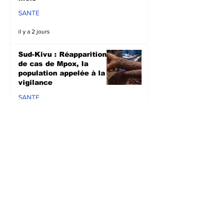
SANTE
il y a 2 jours
Sud-Kivu : Réapparition
de cas de Mpox, la
population appelée à la
vigilance
SANTE
il y a 2 jours
Kalehe : Des cas de
pillages mettent mal
alaise la population de
Kalonge
SECURITE
il y a 2 jours