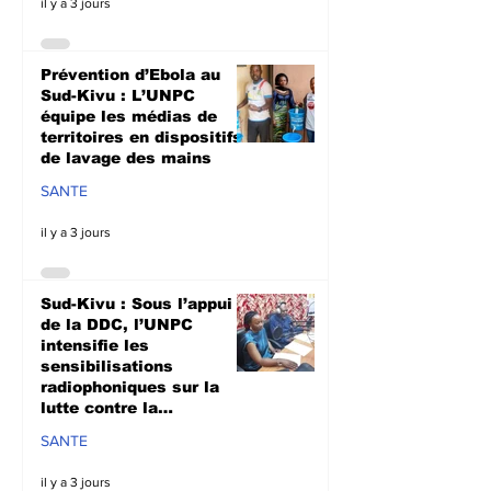
il y a 3 jours
Prévention d’Ebola au
Sud-Kivu : L’UNPC
équipe les médias de
territoires en dispositifs
de lavage des mains
SANTE
il y a 3 jours
Sud-Kivu : Sous l’appui
de la DDC, l’UNPC
intensifie les
sensibilisations
radiophoniques sur la
lutte contre la
propagation d'Ebola
SANTE
il y a 3 jours