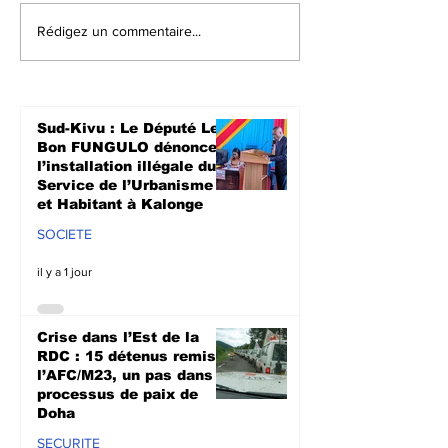
Crise dans l’Est de la
Walungu : Le
Rédigez un commentaire...
RDC : 15 détenus
humanitaires
remis à l’AFC/M23, un
à soutenir les
pas dans le
agriculteurs 
processus de paix de
prochaine sa
Sud-Kivu : Le Député Le
Doha
culturale à N
Bon FUNGULO dénonce
l’installation illégale du
Service de l’Urbanisme
et Habitant à Kalonge
SOCIETE
il y a 1 jour
Crise dans l’Est de la
RDC : 15 détenus remis à
l’AFC/M23, un pas dans le
processus de paix de
Doha
SECURITE