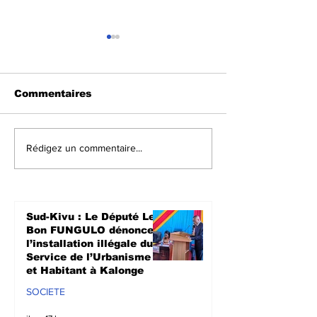
Commentaires
Crise dans l’Est de la
Walungu : Le
Rédigez un commentaire...
RDC : 15 détenus
humanitaires
remis à l’AFC/M23, un
à soutenir les
pas dans le
agriculteurs 
processus de paix de
prochaine sa
Sud-Kivu : Le Député Le
Doha
culturale à N
Bon FUNGULO dénonce
l’installation illégale du
Service de l’Urbanisme
et Habitant à Kalonge
SOCIETE