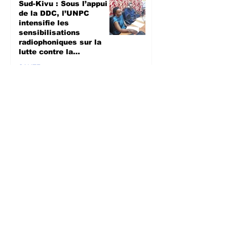
Sud-Kivu : Sous l’appui
de la DDC, l’UNPC
intensifie les
sensibilisations
radiophoniques sur la
lutte contre la
propagation d'Ebola
SANTE
il y a 2 jours
Bagira : Le CLD dénonce
la mauvaise gestion des
déchets plastiques et
annonce des travaux
d’évacuation ce samedi à
Mulambula
ENVIRONEMENT
il y a 2 jours
Semaine mondiale de
l'allaitement maternel :