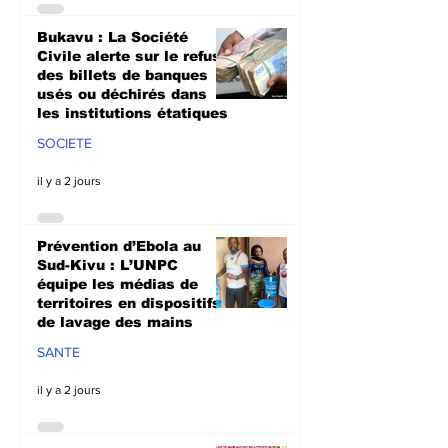
Bukavu : La Société
Civile alerte sur le refus
des billets de banques
usés ou déchirés dans
les institutions étatiques
SOCIETE
il y a 2 jours
Prévention d’Ebola au
Sud-Kivu : L’UNPC
équipe les médias de
territoires en dispositifs
de lavage des mains
SANTE
il y a 2 jours