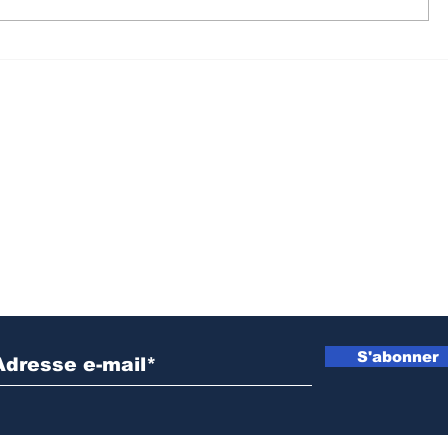
Crise dans l’Est de la
Walungu 
RDC : 15 détenus remis
humanita
à l’AFC/M23, un pas
soutenir
dans le processus de
agricult
paix de Doha
prochain
cultural
Inscrivez vous à notre newsletter
S'abonner