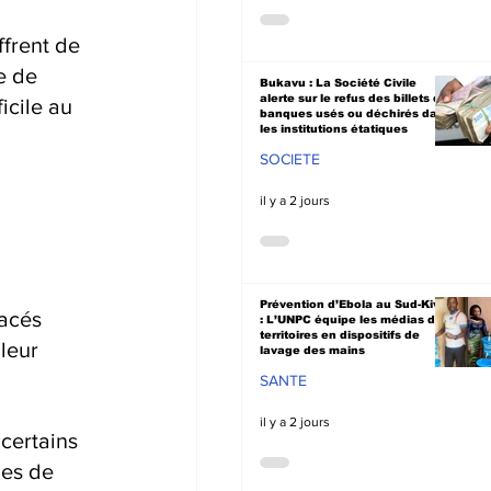
ffrent de 
e de 
Bukavu : La Société Civile
alerte sur le refus des billets de
cile au 
banques usés ou déchirés dans
les institutions étatiques
SOCIETE
il y a 2 jours
Prévention d’Ebola au Sud-Kivu
acés 
: L’UNPC équipe les médias de
territoires en dispositifs de
leur 
lavage des mains
SANTE
il y a 2 jours
certains 
les de 