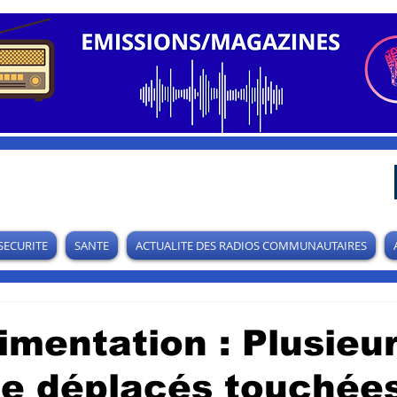
SECURITE
SANTE
ACTUALITE DES RADIOS COMMUNAUTAIRES
limentation : Plusieu
de déplacés touchée