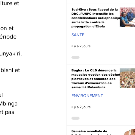
ture et 
Sud-Kivu : Sous l’appui de la
DDC, l’UNPC intensifie les
sensibilisations radiophoniques
sur la lutte contre la
propagation d'Ebola
on et 
SANTE
ériode 
 
il y a 2 jours
nyakiri. 
ishi et 
Bagira : Le CLD dénonce la
mauvaise gestion des déchets
plastiques et annonce des
travaux d’évacuation ce
samedi à Mulambula
i 
ENVIRONEMENT
Mbinga -
il y a 2 jours
t pas 
Semaine mondiale de