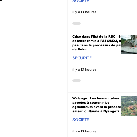
SOCIETE
il y a 13 heures
Crise dans l’Est de la RDC : 15
détenus remis à l’AFC/M23, un
pas dans le processus de paix
de Doha
SECURITE
il y a 13 heures
Walungu : Les humanitaires
appelés à soutenir les
agriculteurs avant la prochaine
saison culturale à Nyangezi
SOCIETE
il y a 13 heures