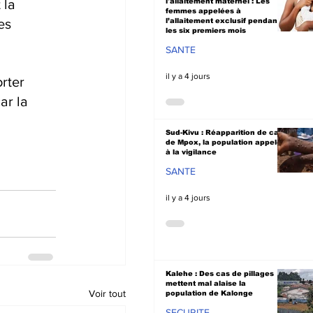
 la 
l'allaitement maternel : Les
femmes appelées à
es 
l’allaitement exclusif pendant
les six premiers mois
SANTE
il y a 4 jours
rter 
ar la 
Sud-Kivu : Réapparition de cas
de Mpox, la population appelée
à la vigilance
SANTE
il y a 4 jours
Kalehe : Des cas de pillages
mettent mal alaise la
Voir tout
population de Kalonge
SECURITE